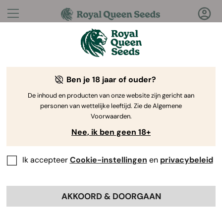
Vragen?
Antwoorden!
Ben je 18 jaar of ouder?
Welkom bij de Royal Queen Seeds Help Center
De inhoud en producten van onze website zijn gericht aan
personen van wettelijke leeftijd. Zie de Algemene
Voorwaarden.
Nee, ik ben geen 18+
Ik accepteer
Cookie-instellingen
en
privacybeleid
Help Center
>
Kortingen
>
Back
AKKOORD & DOORGAAN
Kunnen nieuwe klanten ook van
acties profiteren?