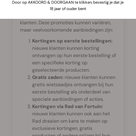
Door op AKKOORD & DOORGAAN te klikken, bevestig je dat je
Jazeker, Royal Queen Seeds heeft vaak
18 jaar of ouder bent
speciale acties en kortingen voor nieuwe
klanten. Deze promoties kunnen variëren,
maar veelvoorkomende aanbiedingen zijn:
Kortingen op eerste bestellingen:
nieuwe klanten kunnen korting
ontvangen op hun eerste bestelling of
een specifieke korting op
geselecteerde producten.
Gratis zaden:
nieuwe klanten kunnen
gratis wietzaadjes ontvangen bij hun
eerste bestelling als onderdeel van
speciale aanbiedingen of acties.
Kortingen via Rad van Fortuin:
nieuwe klanten kunnen ook aan het
Rad draaien om kans te maken op
exclusieve kortingen, gratis
producten of andere prijzen bij hun