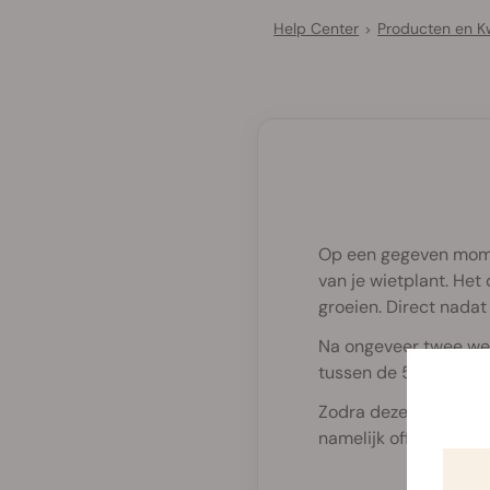
Help Center
Producten en 
>
Op een gegeven moment
van je wietplant. Het
groeien. Direct nadat
Na ongeveer twee wek
tussen de 5 en 7 blad
Zodra deze echte blad
namelijk officieel in 