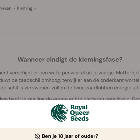
Kweken
Kieming
>
>
Wanneer eindigt de kiemingsfase?
 verschijnt er een witte penwortel uit je zaadje. Mettertijd
 duwt de zaadschil omhoog, terwijl er aan de onderkant worte
 de schil is verdwenen, zullen de twee zaadlobben energie uit
en heeft je zaailing de eerste echte bladeren ontwikkeld. D
vingers.
eren verschijnen, is de plant niet langer een zaailing. Vanaf 
de vegetatieve fase beland, waarin ze steeds sterker gaat groe
Ben je 18 jaar of ouder?