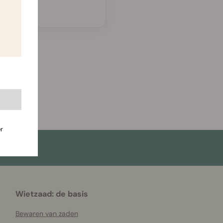
r
Wietzaad: de basis
Bewaren van zaden