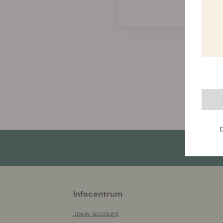
More
Infocentrum
helpful
info
Jouw account