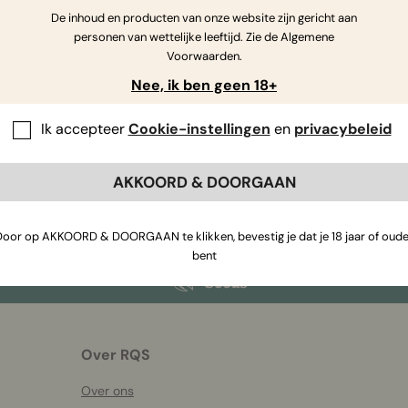
De inhoud en producten van onze website zijn gericht aan
personen van wettelijke leeftijd. Zie de Algemene
Voorwaarden.
Nee, ik ben geen 18+
Als je nog vragen hebt
,
neem contact met ons op
Ik accepteer
Cookie-instellingen
en
privacybeleid
AKKOORD & DOORGAAN
Door op AKKOORD & DOORGAAN te klikken, bevestig je dat je 18 jaar of oude
bent
Over RQS
Over ons