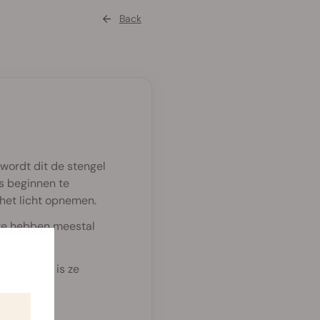
Back
 wordt dit de stengel
ls beginnen te
 het licht opnemen.
eze hebben meestal
dit moment is ze
ien.