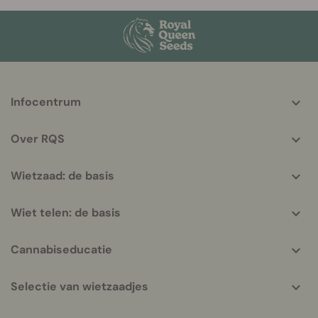
More
Infocentrum
helpful
info
Over RQS
Wietzaad: de basis
Wiet telen: de basis
Cannabiseducatie
Selectie van wietzaadjes