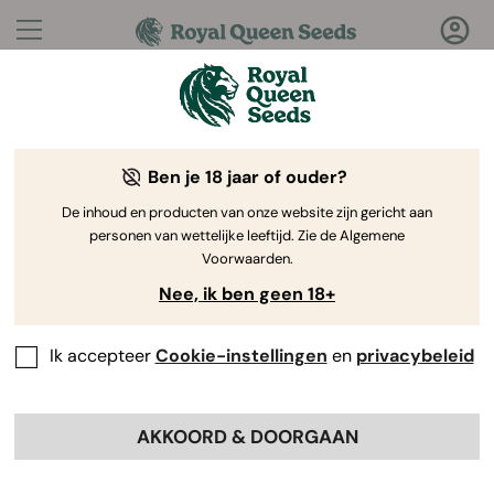
Vragen?
Antwoorden!
Ben je 18 jaar of ouder?
Welkom bij de Royal Queen Seeds Help Center
De inhoud en producten van onze website zijn gericht aan
personen van wettelijke leeftijd. Zie de Algemene
Voorwaarden.
Nee, ik ben geen 18+
Ik accepteer
Cookie-instellingen
en
privacybeleid
Help
Back
Center
>
Samenwerkingen
>
AKKOORD & DOORGAAN
Wat is het affiliateprogramma
van Royal Queen Seeds?