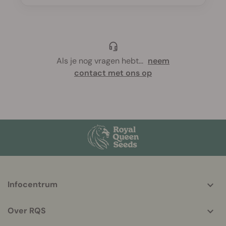
Als je nog vragen hebt
...
neem
contact met ons op
More
Infocentrum
helpful
info
Over RQS