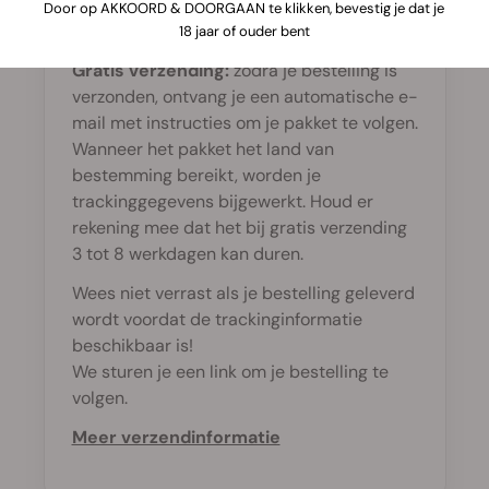
Ja, dat kan. Je ziet een geschatte levertijd
Door op AKKOORD & DOORGAAN te klikken, bevestig je dat je
wanneer je je bestelling plaatst.
18 jaar of ouder bent
Gratis verzending:
zodra je bestelling is
verzonden, ontvang je een automatische e-
mail met instructies om je pakket te volgen.
Wanneer het pakket het land van
bestemming bereikt, worden je
trackinggegevens bijgewerkt. Houd er
rekening mee dat het bij gratis verzending
3 tot 8 werkdagen kan duren.
Wees niet verrast als je bestelling geleverd
wordt voordat de trackinginformatie
beschikbaar is!
We sturen je een link om je bestelling te
volgen.
Meer verzendinformatie