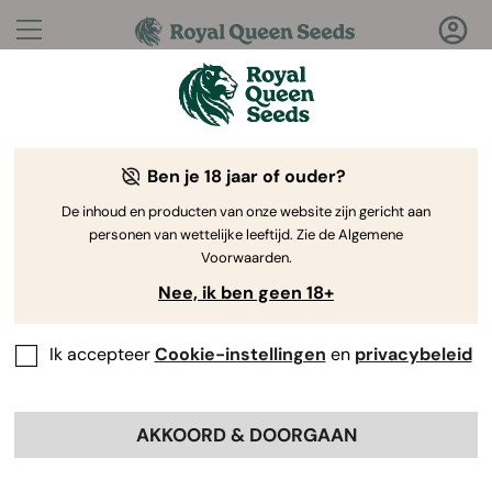
Vragen?
Antwoorden!
Ben je 18 jaar of ouder?
Welkom bij de Royal Queen Seeds Help Center
De inhoud en producten van onze website zijn gericht aan
personen van wettelijke leeftijd. Zie de Algemene
Voorwaarden.
Nee, ik ben geen 18+
Ik accepteer
Cookie-instellingen
en
privacybeleid
Help Center
>
Verzending
>
Back
AKKOORD & DOORGAAN
Kan ik mijn bestelling volgen?