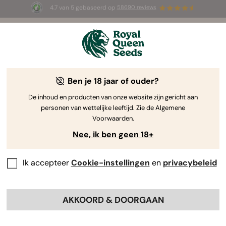
4.7 van 5 gebaseerd op
58690 reviews
🎁
3 White Widow Auto zaadjes
GRATIS voor de
eerste 100 die de code
AUGUST26 🌿
gebruiken
Ben je 18 jaar of ouder?
De inhoud en producten van onze website zijn gericht aan
personen van wettelijke leeftijd. Zie de Algemene
Voorwaarden.
Nee, ik ben geen 18+
Ik accepteer
Cookie-instellingen
en
privacybeleid
AKKOORD & DOORGAAN