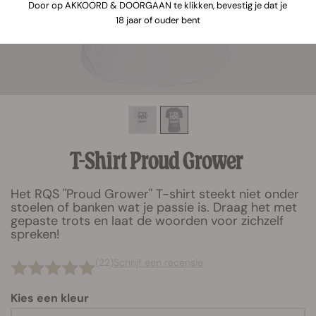
Door op AKKOORD & DOORGAAN te klikken, bevestig je dat je
18 jaar of ouder bent
T-Shirt Proud Grower
Het RQS "Proud Grower" T-shirt steekt niet onder
stoelen of banken wat je passie is. Draag het met
gepaste trots en laat de woorden voor zichzelf
spreken!
(22)
Schrijf een recensie
Kies een kleur