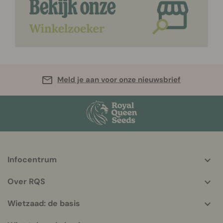
Meld je aan voor onze nieuwsbrief
Infocentrum
More
helpful
Over RQS
info
Wietzaad: de basis