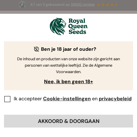
4.7 van 5 gebaseerd op
58690 reviews
🎁
3 White Widow Auto zaadjes
GRATIS voor de
eerste 100 die de code
AUGUST26 🌿
gebruiken
Ben je 18 jaar of ouder?
De inhoud en producten van onze website zijn gericht aan
personen van wettelijke leeftijd. Zie de Algemene
Voorwaarden.
Nee, ik ben geen 18+
Ik accepteer
Cookie-instellingen
en
privacybeleid
AKKOORD & DOORGAAN