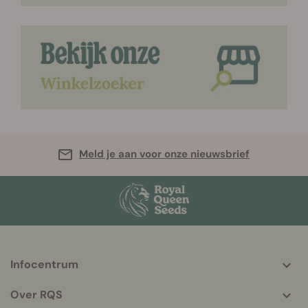
Meld je aan voor onze nieuwsbrief
Infocentrum
More
helpful
Over RQS
info