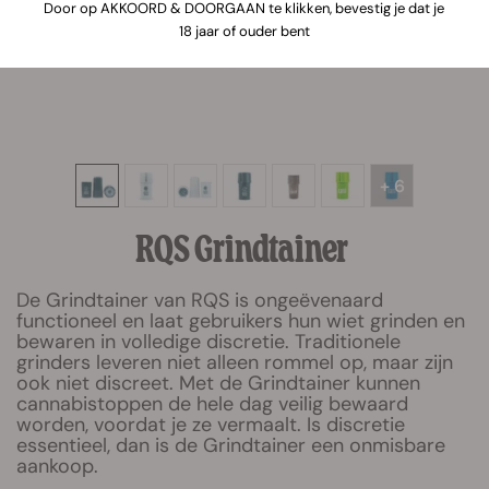
Door op AKKOORD & DOORGAAN te klikken, bevestig je dat je
18 jaar of ouder bent
+ 6
RQS Grindtainer
De Grindtainer van RQS is ongeëvenaard
functioneel en laat gebruikers hun wiet grinden en
bewaren in volledige discretie. Traditionele
grinders leveren niet alleen rommel op, maar zijn
ook niet discreet. Met de Grindtainer kunnen
cannabistoppen de hele dag veilig bewaard
worden, voordat je ze vermaalt. Is discretie
essentieel, dan is de Grindtainer een onmisbare
aankoop.