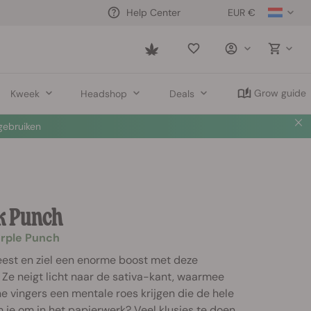
EUR €
Help Center
Saved
items
Grow guide
Kweek
Headshop
Deals
ebruiken
k Punch
urple Punch
eest en ziel een enorme boost met deze
 Ze neigt licht naar de sativa-kant, waarmee
 vingers een mentale roes krijgen die de hele
 je om in het papierwerk? Veel klusjes te doen