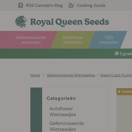
RQS Cannabis Blog
Cooking Guide
Gefeminiseerde
Autoflower
CBD
wietzaden
wietzaden
wietzaden
🎁
3 gra
Home
>
Gefeminiseerde Wietzaadjes
>
Green Crack Punch
Categorieën
Autoflower
Wietzaadjes
Gefeminiseerde
Wietzaadjes