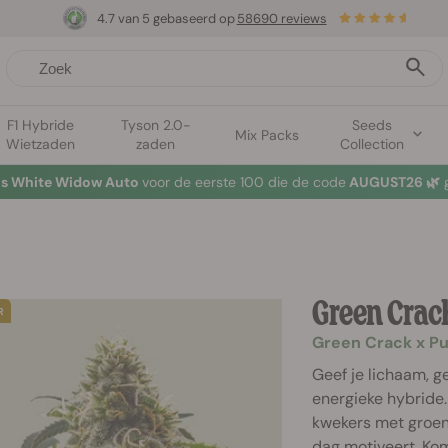
4.7 van 5 gebaseerd op
58690 reviews
F1 Hybride
Tyson 2.0-
Seeds
Mix Packs
Wietzaden
zaden
Collection
tis White Widow Auto
voor de eerste 100 die de code
AUGUST26 🌿
g
Green Crac
Green Crack x P
Geef je lichaam, g
energieke hybride.
kwekers met groene
dag motiveert. Kom