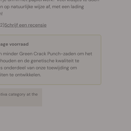
n op natuurlijke wijze af, met een lading
h!
12)
Schrijf een recensie
lage voorraad
n minder Green Crack Punch-zaden om het
houden en de genetische kwaliteit te
ls onderdeel van onze toewijding om
iten te ontwikkelen.
ativa category at the
p