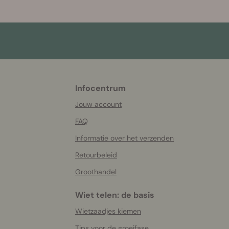
Infocentrum
More
helpful
Jouw account
info
FAQ
Informatie over het verzenden
Retourbeleid
Groothandel
Wiet telen: de basis
Wietzaadjes kiemen
Tips voor de groeifase