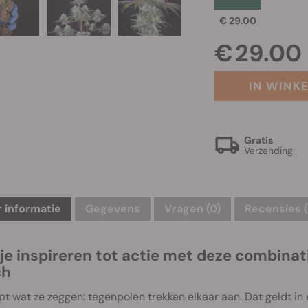
€ 29.00
€ 29.00
IN WINK
Gratis
Verzending
 informatie
Gegevens
Vragen
(0)
Recensies (
 je inspireren tot actie met deze combina
ch
pt wat ze zeggen: tegenpolen trekken elkaar aan. Dat geldt in