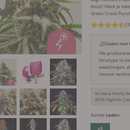
thuis? Werk je take
Green Crack Punc
(1
Zaden met 
We producere
fenotype te be
waarborgen, a
nieuwe variëte
1st place Mostly S
2026 HighLife Cu
Aantal
zaden
:
x3