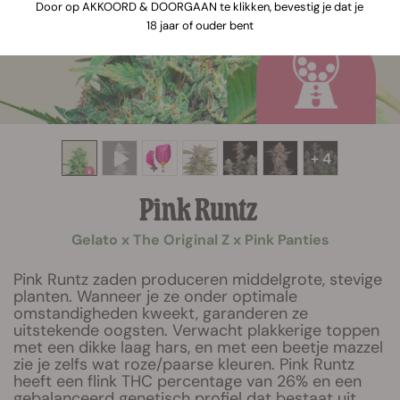
Door op AKKOORD & DOORGAAN te klikken, bevestig je dat je
18 jaar of ouder bent
+ 4
Pink Runtz
Gelato x The Original Z x Pink Panties
Pink Runtz zaden produceren middelgrote, stevige
planten. Wanneer je ze onder optimale
omstandigheden kweekt, garanderen ze
uitstekende oogsten. Verwacht plakkerige toppen
met een dikke laag hars, en met een beetje mazzel
zie je zelfs wat roze/paarse kleuren. Pink Runtz
heeft een flink THC percentage van 26% en een
gebalanceerd genetisch profiel dat bestaat uit