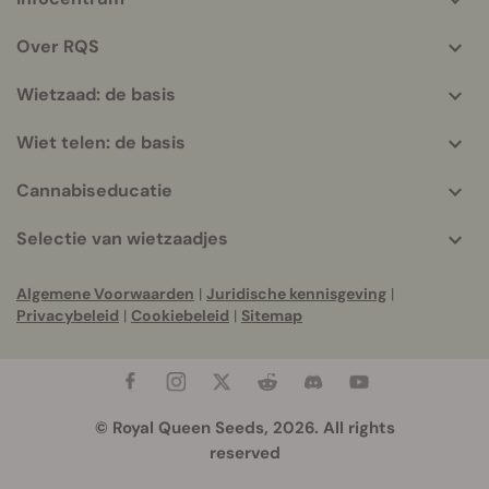
More
helpful
Over RQS
info
Wietzaad: de basis
Wiet telen: de basis
Cannabiseducatie
Selectie van wietzaadjes
Algemene Voorwaarden
|
Juridische kennisgeving
|
Privacybeleid
|
Cookiebeleid
|
Sitemap
© Royal Queen Seeds, 2026. All rights
reserved