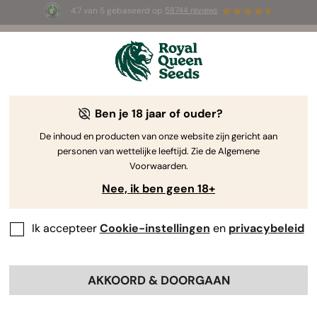
4.7 van 5 gebaseerd op
58744 reviews
🎁
3 White Widow Auto zaadjes
GRATIS voor de
eerste 100 die de code
AUGUST26 🌿
gebruiken
Ben je 18 jaar of ouder?
De inhoud en producten van onze website zijn gericht aan
personen van wettelijke leeftijd. Zie de Algemene
Voorwaarden.
Nee, ik ben geen 18+
Ik accepteer
Cookie-instellingen
en
privacybeleid
AKKOORD & DOORGAAN