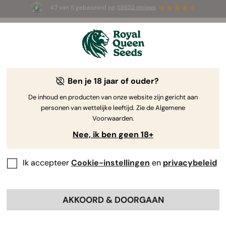
4.7 van 5 gebaseerd op
58653 reviews
⏳
1+1 GRATIS
-
Tijdelijke aanbieding
2d 19h 30m 08s
🌱
Ben je 18 jaar of ouder?
De inhoud en producten van onze website zijn gericht aan
personen van wettelijke leeftijd. Zie de Algemene
Voorwaarden.
Nee, ik ben geen 18+
Ik accepteer
Cookie-instellingen
en
privacybeleid
AKKOORD & DOORGAAN