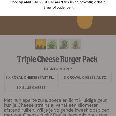
Door op AKKOORD & DOORGAAN te klikken, bevestig je dat je
18 jaar of ouder bent
Triple Cheese Burger Pack
PACK CONTENT:
3 X ROYAL CHEESE (FAST FLOWERING)
3 X ROYAL CHEESE AUTO
3 X BLUE CHEESE
Met hun aparte zure, zoete en licht kruidige geur
kun je Cheese strains al vanaf een kilometer
afstand ruiken. Wil je je volgende kweek opspicen
met wat Cheesy funk? Dan is deze mix pack met