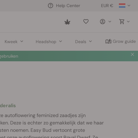
EUR €
Help Center
Saved
items
Grow guide
Kweek
Headshop
Deals
ebruiken
deralis
 autoflowering feminized zaadjes zijn
ken. Deze is echter zo gemakkelijk dat we haar
ten noemen. Easy Bud vertoont grote
t onze autoflowering soort Royal Dwarf. Ze