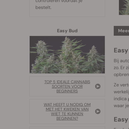
controleren voordat je
bestelt.
Meer
Easy Bud
Easy 
Bij aut
zo. Er 
opbren
TOP 5 IDEALE CANNABIS
Ze vert
SOORTEN VOOR
BEGINNERS
werkeli
indica
WAT HEEFT U NODIG OM
waar je
MET HET KWEKEN VAN
WIET TE KUNNEN
Easy
BEGINNEN?