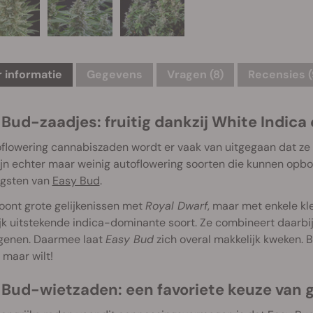
 informatie
Gegevens
Vragen
(8)
Recensies (
Bud-zaadjes: fruitig dankzij White Indica 
oflowering cannabiszaden wordt er vaak van uitgegaan dat ze g
zijn echter maar weinig autoflowering soorten die kunnen op
gsten van
Easy Bud
.
oont grote gelijkenissen met
Royal Dwarf
, maar met enkele kl
jk uitstekende indica-dominante soort. Ze combineert daarbij
 genen. Daarmee laat
Easy Bud
zich overal makkelijk kweken. B
 maar wilt!
 Bud-wietzaden: een favoriete keuze van 