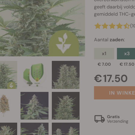
geeft daarbij vol
gemiddeld THC-ge
(1
Aantal
zaden
:
x1
x3
€ 7.00
€ 17.50
€ 17.50
IN WINK
Gratis
Verzending