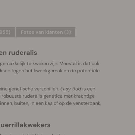
955)
Fotos van klanten (3)
en ruderalis
emakkelijk te kweken zijn. Meestal is dat ook
boksen tegen het kweekgemak en de potentiële
eine genetische verschillen.
Easy Bud
is een
 robuuste ruderalis genetica met krachtige
innen, buiten, in een kas of op de vensterbank,
guerrillakwekers