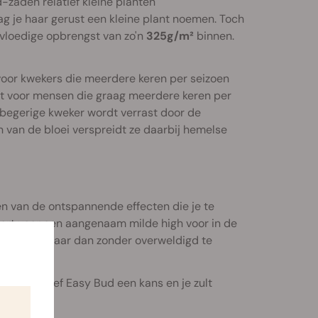
-zaden relatief kleine planten
g je haar gerust een kleine plant noemen. Toch
vloedige opbrengst van zo'n
325g/m²
binnen.
voor kwekers die meerdere keren per seizoen
kt voor mensen die graag meerdere keren per
 begerige kweker wordt verrast door de
 van de bloei verspreidt ze daarbij hemelse
en van de ontspannende effecten die je te
oort voor een aangenaam milde high voor in de
cultivar. Maar dan zonder overweldigd te
e zijn. Geef Easy Bud een kans en je zult