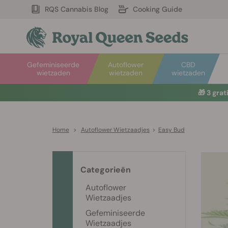
RQS Cannabis Blog
Cooking Guide
Gefeminiseerde
Autoflower
CBD
wietzaden
wietzaden
wietzaden
🎁
3 gra
Home
>
Autoflower Wietzaadjes
>
Easy Bud
Categorieën
Autoflower
Wietzaadjes
Gefeminiseerde
Wietzaadjes