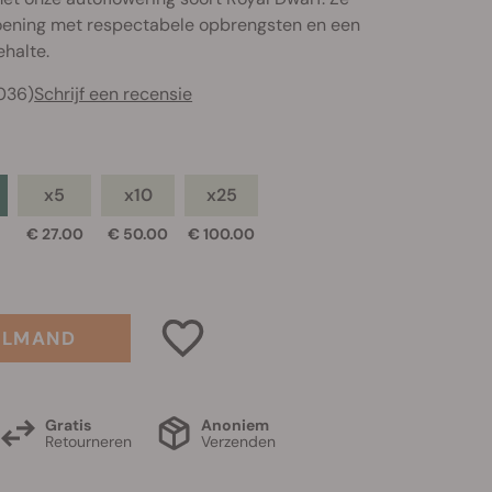
doening met respectabele opbrengsten en een
halte.
036)
Schrijf een recensie
x5
x10
x25
€ 27.00
€ 50.00
€ 100.00
ELMAND
Gratis
Anoniem
Retourneren
Verzenden