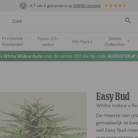
4.7 van 5 gebaseerd op
58690 reviews
F1 Hybride
Tyson 2.0-
Seeds
Mix Packs
Wietzaden
zaden
Collection
tis White Widow Auto
voor de eerste 100 die de code
AUGUST26 🌿
g
Easy Bud
White Indica x Ru
De meeste van onze
gemakkelijk te kwe
wel Easy Bud moes
overeenkomsten me