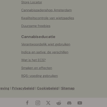
Store Locator
Cannabiszadenshop Amsterdam
Kwaliteitscontrole van wietzaadjes
Duurzame freebies
Cannabiseducatie
Verantwoordelijk wiet gebruiken
Indica en sativa: de verschillen
Wat is het ECS?
Smaken en effecten
RQS-voeding gebruiken
geving
|
Privacybeleid
|
Cookiebeleid
|
Sitemap