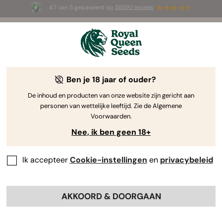
4.7 van 5 gebaseerd op
58690 reviews
🎁
3 White Widow Auto zaadjes
GRATIS voor de
eerste 100 die de code
AUGUST26 🌿
gebruiken
Ben je 18 jaar of ouder?
De inhoud en producten van onze website zijn gericht aan
personen van wettelijke leeftijd. Zie de Algemene
Voorwaarden.
Nee, ik ben geen 18+
Ik accepteer
Cookie-instellingen
en
privacybeleid
AKKOORD & DOORGAAN