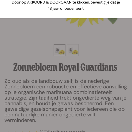
Door op AKKOORD & DOORGAAN te klikken, bevestig je dat je
18 jaar of ouder bent
Zonnebloem Royal Guardians
Zo oud als de landbouw zelf, is de nederige
Zonnebloem een robuuste en effectieve aanvulling
op je organische marihuana combinatieteelt
strategie. Zijn taaiheid trekt ongedierte weg van je
cannabis, en houdt je gewas beschermd. Een
geweldige gezelschapsplant voor iedereen die op
een natuurlijke manier ongedierte wilt
verminderen.