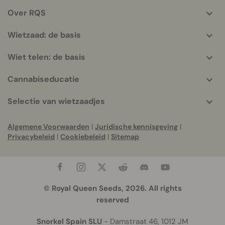
helpful
Over RQS
info
Wietzaad: de basis
Wiet telen: de basis
Cannabiseducatie
Selectie van wietzaadjes
Algemene Voorwaarden
|
Juridische kennisgeving
|
Privacybeleid
|
Cookiebeleid
|
Sitemap
© Royal Queen Seeds, 2026. All rights
reserved
Snorkel Spain SLU
- Damstraat 46, 1012 JM