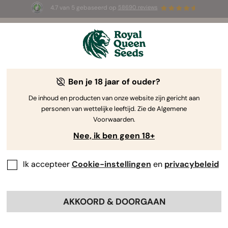
4.7 van 5 gebaseerd op
58690 reviews
🎁
3 White Widow Auto zaadjes
GRATIS voor de
eerste 100 die de code
AUGUST26 🌿
gebruiken
Ben je 18 jaar of ouder?
-30%
De inhoud en producten van onze website zijn gericht aan
personen van wettelijke leeftijd. Zie de Algemene
Voorwaarden.
Nee, ik ben geen 18+
Ik accepteer
Cookie-instellingen
en
privacybeleid
AKKOORD & DOORGAAN