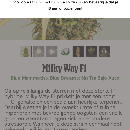
Door op AKKOORD & DOORGAAN te klikken, bevestig je dat je
18 jaar of ouder bent
+ 5
Milky Way F1
Blue Mammoth x Blue Dream x Sin Tra Bajo Auto
Ga op reis langs de sterren met deze sterke F1-
hybride. Milky Way F1 prikkelt je met een hoog
THC-gehalte en een scala aan heerlijke terpenen.
Daarbij weet ze je in de kweekruimte of tuin te
imponeren met bevredigende oogsten, een snelle
groei en weerstand tegen ziekten en andere
stressoren. Wanneer je deze strain eenmaal hebt
gekweekt, wil je nooit meer anders.