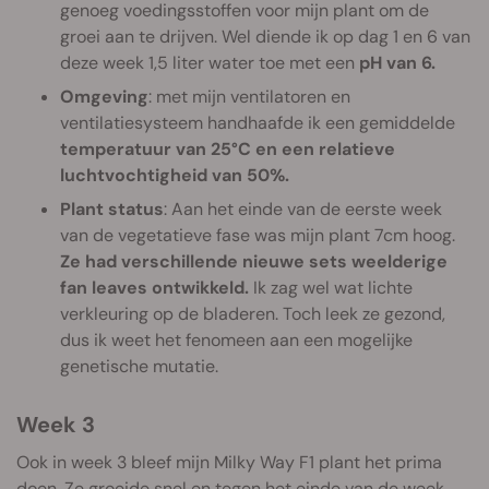
genoeg voedingsstoffen voor mijn plant om de
groei aan te drijven. Wel diende ik op dag 1 en 6 van
deze week 1,5 liter water toe met een
pH van 6.
Omgeving
: met mijn ventilatoren en
ventilatiesysteem handhaafde ik een gemiddelde
temperatuur van 25°C en een relatieve
luchtvochtigheid van 50%.
Plant status
: Aan het einde van de eerste week
van de vegetatieve fase was mijn plant 7cm hoog.
Ze had verschillende nieuwe sets weelderige
fan leaves ontwikkeld.
Ik zag wel wat lichte
verkleuring op de bladeren. Toch leek ze gezond,
dus ik weet het fenomeen aan een mogelijke
genetische mutatie.
Week 3
Ook in week 3 bleef mijn Milky Way F1 plant het prima
doen. Ze groeide snel en tegen het einde van de week