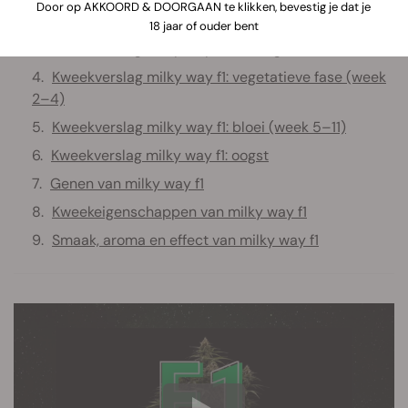
Door op AKKOORD & DOORGAAN te klikken, bevestig je dat je
Kweekverslag milky way f1: benodigdheden
18 jaar of ouder bent
Kweekverslag milky way f1: zaailingfase (week 1)
Kweekverslag milky way f1: vegetatieve fase (week
2–4)
Kweekverslag milky way f1: bloei (week 5–11)
Kweekverslag milky way f1: oogst
Genen van milky way f1
Kweekeigenschappen van milky way f1
Smaak, aroma en effect van milky way f1