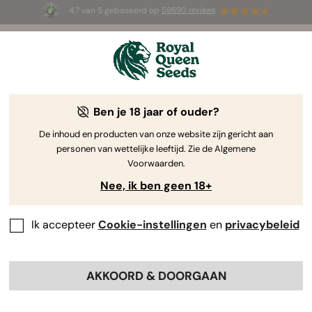
4.7 van 5 gebaseerd op
58690 reviews
☀️ Summer Sales: tot wel 50% korting
op geselecteerde producten! ⏤
Koop nu
🛍️
Kweekverslag Milky Way F1
Ben je 18 jaar of ouder?
De inhoud en producten van onze website zijn gericht aan
Overweeg je om een van de eerste echte F1-
personen van wettelijke leeftijd. Zie de Algemene
cannabishybrides te kweken?
Weet dan dat Milky Way
Voorwaarden.
F1 een geweldige keuze is, zeker als je weinig ruimte
Nee, ik ben geen 18+
hebt.
Met deze soort kun je razendsnel supersterke wiet
oogsten. Lees snel verder voor mijn kweekverslag van
Milky Way F1, waarin ik bespreek wat ik per week gedaan
Ik accepteer
Cookie-instellingen
en
privacybeleid
heb. Zo krijg je een goed idee van wat je van deze
geweldige hybride kunt verwachten!
AKKOORD & DOORGAAN
Inhoud: