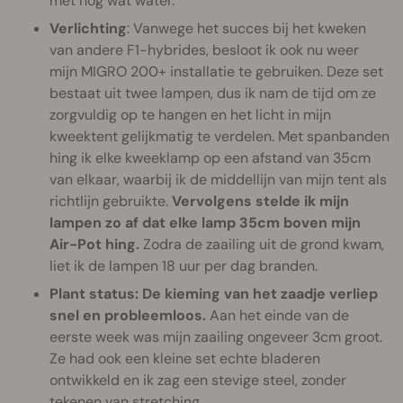
met nog wat water.
Verlichting
: Vanwege het succes bij het kweken
van andere F1-hybrides, besloot ik ook nu weer
mijn MIGRO 200+ installatie te gebruiken. Deze set
bestaat uit twee lampen, dus ik nam de tijd om ze
zorgvuldig op te hangen en het licht in mijn
kweektent gelijkmatig te verdelen. Met spanbanden
hing ik elke kweeklamp op een afstand van 35cm
van elkaar, waarbij ik de middellijn van mijn tent als
richtlijn gebruikte.
Vervolgens stelde ik mijn
lampen zo af dat elke lamp 35cm boven mijn
Air-Pot hing.
Zodra de zaailing uit de grond kwam,
liet ik de lampen 18 uur per dag branden.
Plant status:
De kieming van het zaadje verliep
snel en probleemloos.
Aan het einde van de
eerste week was mijn zaailing ongeveer 3cm groot.
Ze had ook een kleine set echte bladeren
ontwikkeld en ik zag een stevige steel, zonder
tekenen van stretching.