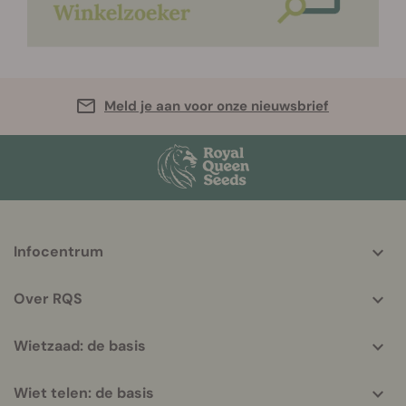
Meld je aan voor onze nieuwsbrief
More
Infocentrum
helpful
info
Over RQS
Wietzaad: de basis
Wiet telen: de basis