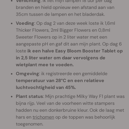
Verlichting
: ik liet mijn lampen 18 uur per dag
branden en hield opnieuw een afstand aan van
35cm tussen de lampen en het bladerdak.
Voeding
: Op dag 2 van deze week loste ik 1,6ml
Thicker Flowers, 2ml Bigger Flowers en 0,8ml
Sweeter Flowers op in 2 liter water met een
aangepaste pH en gaf dit aan mijn plant. Op dag 6
loste
ik een halve Easy Bloom Booster Tablet op
in 2,5 liter water om daar vervolgens de
wietplant mee te voeden.
Omgeving
: ik registreerde een gemiddelde
temperatuur van 28°C en een relatieve
luchtvochtigheid van 45%.
Plant status
: Mijn prachtige Milky Way F1 plant was
bijna rijp. Veel van de voorheen witte stampers
hadden nu een donkerbruine kleur. Ook de laag met
hars en
trichomen
op de toppen was behoorlijk
toegenomen.