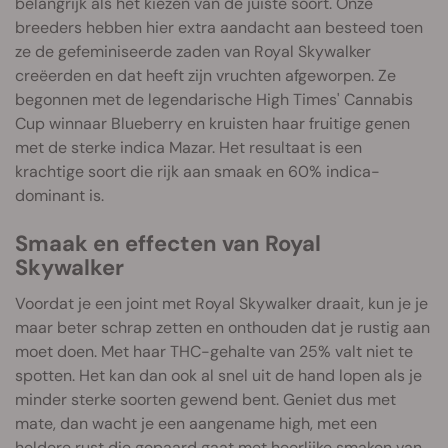
belangrijk als het kiezen van de juiste soort. Onze
breeders hebben hier extra aandacht aan besteed toen
ze de gefeminiseerde zaden van Royal Skywalker
creëerden en dat heeft zijn vruchten afgeworpen. Ze
begonnen met de legendarische High Times' Cannabis
Cup winnaar Blueberry en kruisten haar fruitige genen
met de sterke indica Mazar. Het resultaat is een
krachtige soort die rijk aan smaak en 60% indica-
dominant is.
Smaak en effecten van Royal
Skywalker
Voordat je een joint met Royal Skywalker draait, kun je je
maar beter schrap zetten en onthouden dat je rustig aan
moet doen. Met haar THC-gehalte van 25% valt niet te
spotten. Het kan dan ook al snel uit de hand lopen als je
minder sterke soorten gewend bent. Geniet dus met
mate, dan wacht je een aangename high, met een
heldere rust die gepaard gaat met heerlijke smaken van