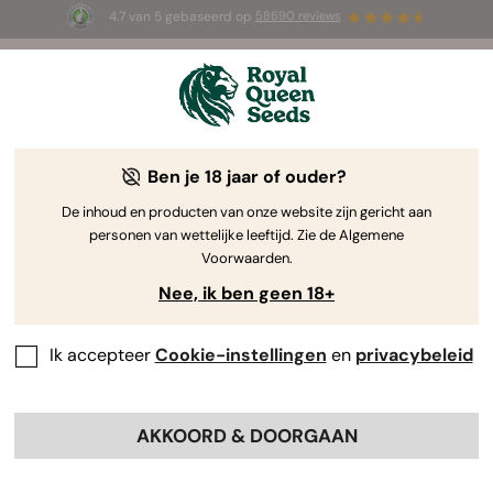
4.7 van 5 gebaseerd op
58690 reviews
🎁
3 White Widow Auto zaadjes
GRATIS voor de
eerste 100 die de code
AUGUST26 🌿
gebruiken
Ben je 18 jaar of ouder?
De inhoud en producten van onze website zijn gericht aan
personen van wettelijke leeftijd. Zie de Algemene
Voorwaarden.
Nee, ik ben geen 18+
Ik accepteer
Cookie-instellingen
en
privacybeleid
AKKOORD & DOORGAAN