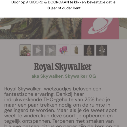
Door op AKKOORD & DOORGAAN te klikken, bevestig je dat je
18 jaar of ouder bent
+ 2
Royal Skywalker
aka Skywalker, Skywalker OG
Royal Skywalker-wietzaadjes beloven een
fantastische ervaring. Dankzij haar
indrukwekkende THC-gehalte van 25% heb je
maar een paar trekken nodig om de ruimte in
geslingerd te worden. Maar als je de sweet spot
weet te vinden, kan deze soort je opbeuren en
tegelijk ontspannen. Terpenen met smaken van
blauwe bessen, citrus en peper zijn de kers op de