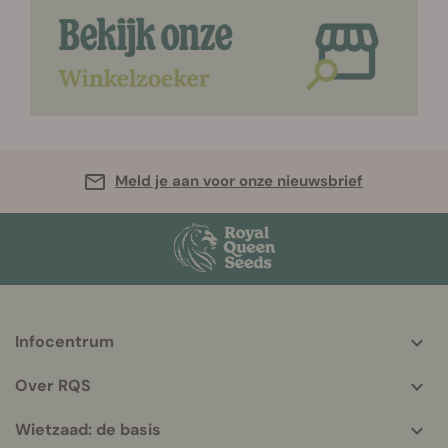
Meld je aan voor onze nieuwsbrief
Infocentrum
More
helpful
Over RQS
info
Wietzaad: de basis