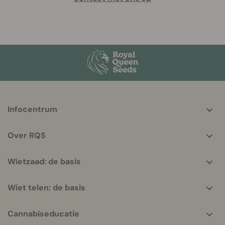
More
Infocentrum
helpful
info
Over RQS
Wietzaad: de basis
Wiet telen: de basis
Cannabiseducatie