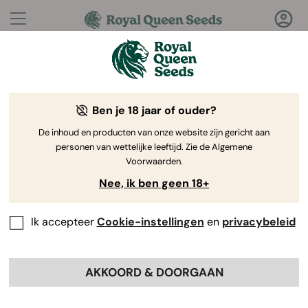
Vragen?
Antwoorden!
Ben je 18 jaar of ouder?
Welkom bij de Royal Queen Seeds Help Center
De inhoud en producten van onze website zijn gericht aan
personen van wettelijke leeftijd. Zie de Algemene
Voorwaarden.
Nee, ik ben geen 18+
Ik accepteer
Cookie-instellingen
en
privacybeleid
Help Center
>
Producten en
Back
Kweken
>
Vaporizers
>
AKKOORD & DOORGAAN
Wat is een vaporizer?