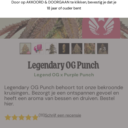
Door op AKKOORD & DOORGAAN te klikken, bevestig je dat je
18 jaar of ouder bent
+ 3
Legendary OG Punch
Legend OG x Purple Punch
Legendary OG Punch behoort tot onze bekroonde
kruisingen.. Bezorgt je een ontspannen gevoel en
heeft een aroma van bessen en druiven. Bestel
hier.
(111)
Schrijf een recensie