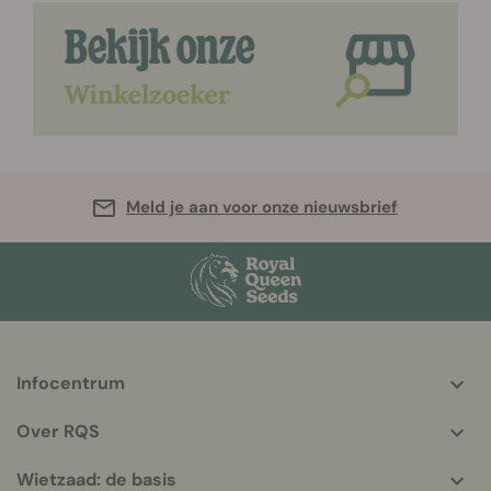
Meld je aan voor onze nieuwsbrief
Infocentrum
More
helpful
Over RQS
info
Wietzaad: de basis