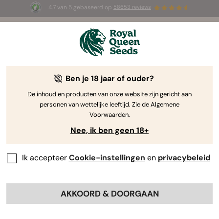
4.7 van 5 gebaseerd op
58653 reviews
☀️ Summer Sales: tot wel 50% korting
op geselecteerde producten! ⏤
Koop nu
🛍️
Ben je 18 jaar of ouder?
De inhoud en producten van onze website zijn gericht aan
personen van wettelijke leeftijd. Zie de Algemene
Voorwaarden.
Nee, ik ben geen 18+
Ik accepteer
Cookie-instellingen
en
privacybeleid
AKKOORD & DOORGAAN