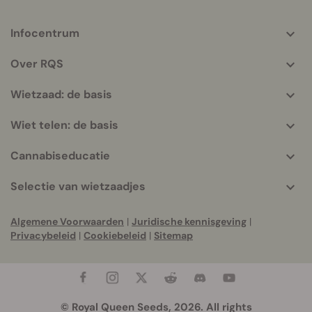
Infocentrum
More
helpful
Over RQS
info
Wietzaad: de basis
Wiet telen: de basis
Cannabiseducatie
Selectie van wietzaadjes
Algemene Voorwaarden
|
Juridische kennisgeving
|
Privacybeleid
|
Cookiebeleid
|
Sitemap
© Royal Queen Seeds, 2026. All rights