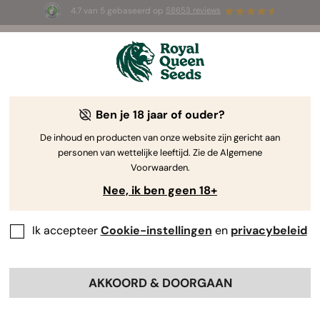
4.7 van 5 gebaseerd op
58653 reviews
☀️ Summer Sales: tot wel 50% korting
op geselecteerde producten! ⏤
Koop nu
🛍️
-10%
Ben je 18 jaar of ouder?
De inhoud en producten van onze website zijn gericht aan
personen van wettelijke leeftijd. Zie de Algemene
Voorwaarden.
Nee, ik ben geen 18+
Ik accepteer
Cookie-instellingen
en
privacybeleid
AKKOORD & DOORGAAN