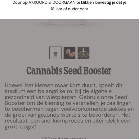
Door op AKKOORD & DOORGAAN te klikken, bevestig je dat je
18 jaar of ouder bent
Cannabis Seed Booster
Hoewel het kiemen maar kort duurt, speelt dit
stadium een belangrijke rol bij de algehele
gezondheid van wietplanten. Gebruik onze Seed
Booster om de kieming te versnellen, je zaailingen
te beschermen tegen veelvoorkomende ziektes en
de groei van gezonde wortels te bevorderen. Het
resultaat: een snel kiemproces en uiteindelijk een
grote oogst!