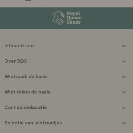
More
Infocentrum
helpful
info
Over RQS
Wietzaad: de basis
Wiet telen: de basis
Cannabiseducatie
Selectie van wietzaadjes