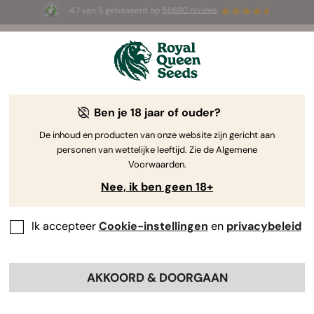
4.7 van 5 gebaseerd op
58690 reviews
🎁
3 White Widow Auto zaadjes
GRATIS voor de
eerste 100 die de code
AUGUST26 🌿
gebruiken
Ben je 18 jaar of ouder?
The RQS Blog
De inhoud en producten van onze website zijn gericht aan
personen van wettelijke leeftijd. Zie de Algemene
Cannabis Lifestyle Blogs
Soorten en producten
Voorwaarden.
Nee, ik ben geen 18+
Ik accepteer
Cookie-instellingen
en
privacybeleid
AKKOORD & DOORGAAN