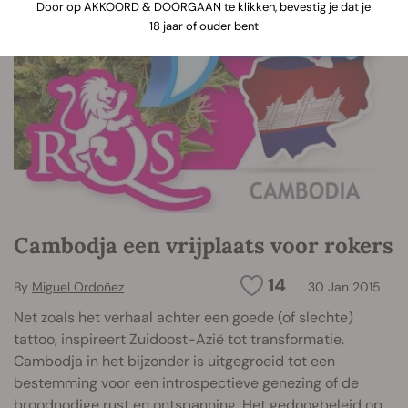
Door op AKKOORD & DOORGAAN te klikken, bevestig je dat je
18 jaar of ouder bent
Cambodja een vrijplaats voor rokers
14
By
Miguel Ordoñez
30 Jan 2015
Net zoals het verhaal achter een goede (of slechte)
tattoo, inspireert Zuidoost-Azië tot transformatie.
Cambodja in het bijzonder is uitgegroeid tot een
bestemming voor een introspectieve genezing of de
broodnodige rust en ontspanning. Het gedoogbeleid op