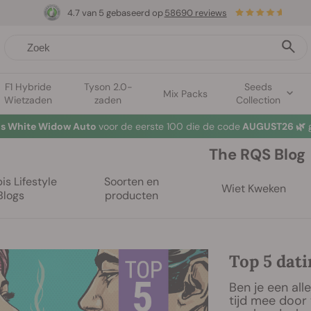
4.7 van 5 gebaseerd op
58690 reviews
F1 Hybride
Tyson 2.0-
Seeds
Mix Packs
Wietzaden
zaden
Collection
tis White Widow Auto
voor de eerste 100 die de code
AUGUST26 🌿
g
The RQS Blog
s Lifestyle
Soorten en
Wiet Kweken
Blogs
producten
Top 5 dat
Ben je een al
tijd mee door