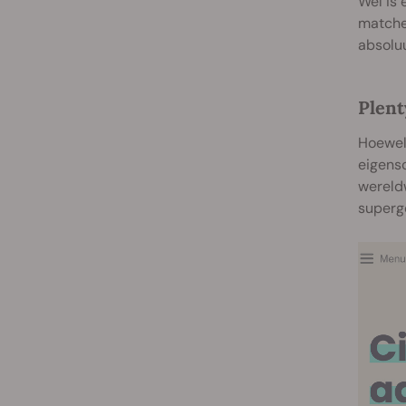
Wel is 
matches
absolu
Plent
Hoewe
eigensc
wereldw
superge