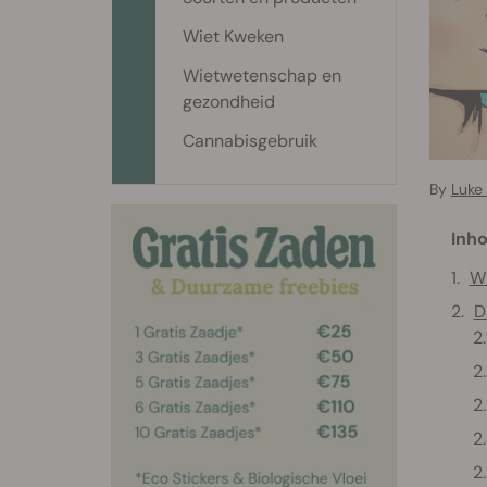
Wiet Kweken
Wietwetenschap en
gezondheid
Cannabisgebruik
By
Luke 
Inho
Wi
D