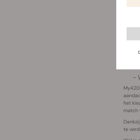
- 
My420m
aandach
het kie
match 
Dankzij
te verd