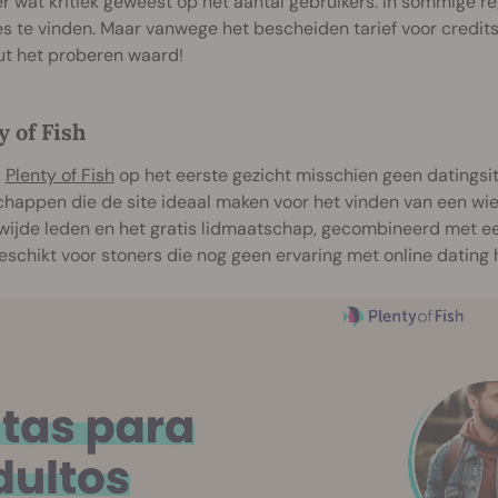
er wat kritiek geweest op het aantal gebruikers. In sommige reg
 te vinden. Maar vanwege het bescheiden tarief voor credits 
ut het proberen waard!
y of Fish
l
Plenty of Fish
op het eerste gezicht misschien geen datingsit
happen die de site ideaal maken voor het vinden van een wie
ijde leden en het gratis lidmaatschap, gecombineerd met ee
schikt voor stoners die nog geen ervaring met online dating