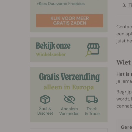
T
Contac
een spl
juist 
Wiet 
Het is 
je iema
Begrijp
wordt.
cannab
Gere