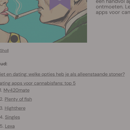
een handvol a
ontmoeten. Le
apps voor can
Sholl
ud:
et en dating: welke opties heb je als alleenstaande stoner?
ating apps voor cannabisfans: top 5
My420mate
Plenty of fish
Highthere
Singles
Lexa