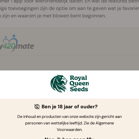
er 1 app voor wietvriendelijk daten. En wat de features betr
ge toevoegingen zijn de optie om aan te geven wat je favoriet
n zijn en waarom je met blowen bent begonnen.
Ben je 18 jaar of ouder?
De inhoud en producten van onze website zijn gericht aan
personen van wettelijke leeftijd. Zie de Algemene
Voorwaarden.