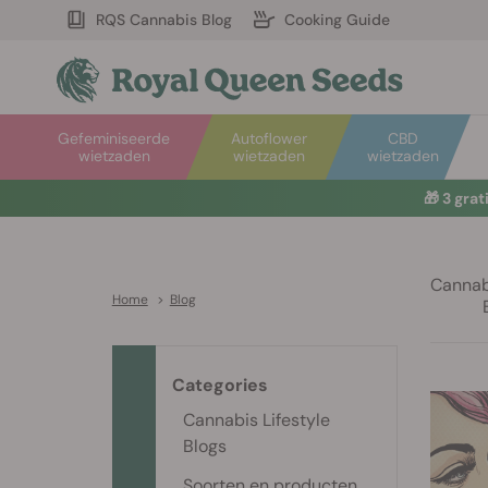
RQS Cannabis Blog
Cooking Guide
Gefeminiseerde
Autoflower
CBD
wietzaden
wietzaden
wietzaden
🎁
3 gra
Cannabi
Home
>
Blog
Categories
Cannabis Lifestyle
Blogs
Soorten en producten