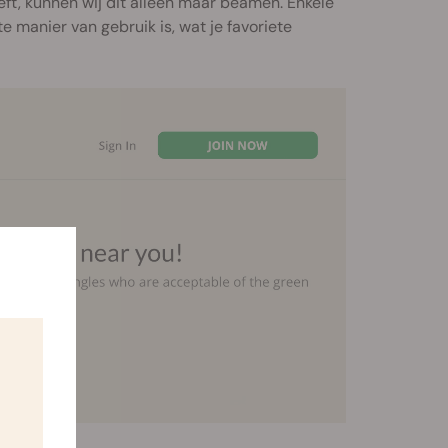
eft, kunnen wij dit alleen maar beamen. Enkele
e manier van gebruik is, wat je favoriete