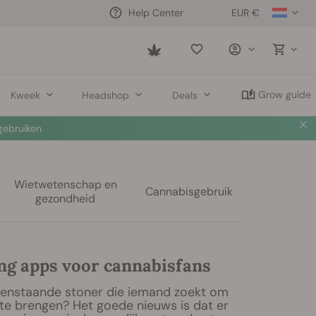
EUR €
Help Center
Saved
items
Grow guide
Kweek
Headshop
Deals
ebruiken
Wietwetenschap en
Cannabisgebruik
gezondheid
ing apps voor cannabisfans
leenstaande stoner die iemand zoekt om
 te brengen? Het goede nieuws is dat er