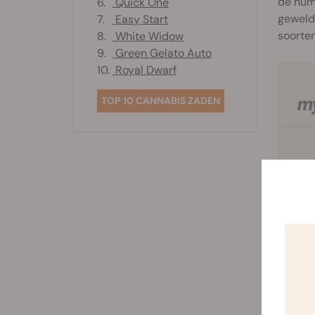
de numm
6.
Quick One
geweldi
7.
Easy Start
soorte
8.
White Widow
9.
Green Gelato Auto
10.
Royal Dwarf
TOP 10 CANNABIS ZADEN