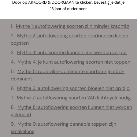
Door op AKKOORD & DOORGAAN te klikken, bevestig je dat je
artikelen, volg de RQS cannabis blog.
18 jaar of ouder bent
Inhoud:
Mythe 1: autoflowering soorten zijn minder krachtig
Mythe 2: autoflowering soorten produceren kleine
oogsten
Mythe 3: auto soorten kunnen niet worden verpot
Mythe 4: je kunt autoflowering soorten niet toppen
Mythe 5: ruderalis-dominante soorten zijn cbd-
dominant
Mythe 6: autoflowering soorten bloeien niet op tijd
Mythe 7: autoflowering soorten 24h lichtcycli nodig
Mythe 8: autoflowering soorten kunnen niet worden
gekloond
Mythe 9: autoflowering cannabis toppen zijn
smakeloos