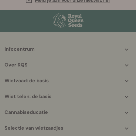
Meld je aan voor onze nieuwsbrief
More
Infocentrum
helpful
info
Over RQS
Wietzaad: de basis
Wiet telen: de basis
Cannabiseducatie
Selectie van wietzaadjes