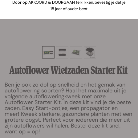
Door op AKKOORD & DOORGAAN te klikken, bevestig je dat je
18 jaar of ouder bent
Autoflower Wietzaden Starter Kit
Ben je ook zo dol op snelheid en het gemak van
autoflowering soorten? Haal het maximale uit je
volgende autofloweringkweek met onze
Autoflower Starter Kit. In deze kit vind je de beste
zaden, Easy Start-potjes, een propagator en
meer! Kweek sterkere, gezondere planten met een
grotere oogst. Perfect voor iedereen die meer uit
zijn autoflowers wil halen. Bestel deze kit snel,
want op = op!