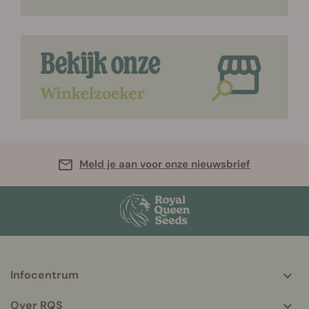
Meld je aan voor onze nieuwsbrief
Infocentrum
More
helpful
Over RQS
info