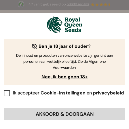
4.7 van 5 gebaseerd op
58690 reviews
🎁
3 White Widow Auto zaadjes
GRATIS voor de
eerste 100 die de code
AUGUST26 🌿
gebruiken
Ben je 18 jaar of ouder?
De inhoud en producten van onze website zijn gericht aan
personen van wettelijke leeftijd. Zie de Algemene
Voorwaarden.
Nee, ik ben geen 18+
Ik accepteer
Cookie-instellingen
en
privacybeleid
AKKOORD & DOORGAAN