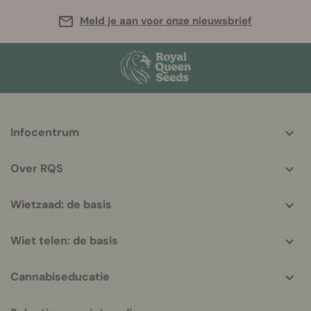
Meld je aan voor onze nieuwsbrief
More
Infocentrum
helpful
info
Over RQS
Wietzaad: de basis
Wiet telen: de basis
Cannabiseducatie