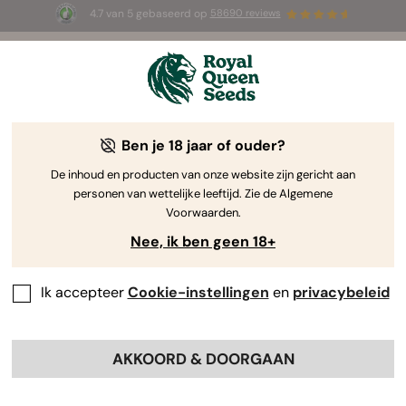
4.7 van 5 gebaseerd op
58690 reviews
🎁
3 White Widow Auto zaadjes
GRATIS voor de
eerste 100 die de code
AUGUST26 🌿
gebruiken
Ben je 18 jaar of ouder?
The RQS Blog
De inhoud en producten van onze website zijn gericht aan
personen van wettelijke leeftijd. Zie de Algemene
Cannabis Lifestyle Blogs
Soorten en producten
Voorwaarden.
Nee, ik ben geen 18+
Ik accepteer
Cookie-instellingen
en
privacybeleid
AKKOORD & DOORGAAN