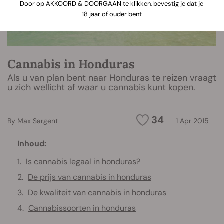
Door op AKKOORD & DOORGAAN te klikken, bevestig je dat je
18 jaar of ouder bent
Cannabis in Honduras
Als u van plan bent naar Honduras te reizen vraagt
u zich wellicht af waar u cannabis kunt kopen.
34
By
Max Sargent
1 Apr 2015
Inhoud:
Is cannabis legaal in honduras?
De prijs van cannabis in honduras
De kwaliteit van cannabis in honduras
Cannabissoorten in honduras