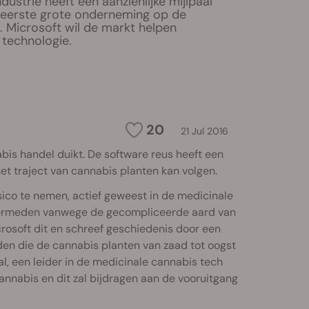
dustrie heeft een aanzienlijke mijlpaal
e eerste grote onderneming op de
t. Microsoft wil de markt helpen
 technologie.
20
21 Jul 2016
bis handel duikt. De software reus heeft een
et traject van cannabis planten kan volgen.
risico te nemen, actief geweest in de medicinale
s vermeden vanwege de gecompliceerde aard van
icrosoft dit en schreef geschiedenis door een
en die de cannabis planten van zaad tot oogst
l, een leider in de medicinale cannabis tech
cannabis en dit zal bijdragen aan de vooruitgang