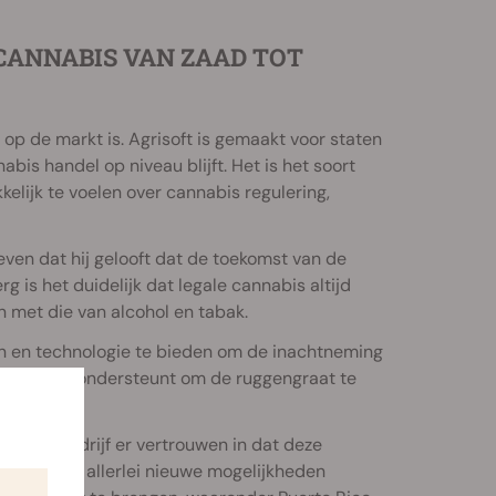
CANNABIS VAN ZAAD TOT
 op de markt is. Agrisoft is gemaakt voor staten
is handel op niveau blijft. Het is het soort
lijk te voelen over cannabis regulering,
ven dat hij gelooft dat de toekomst van de
 is het duidelijk dat legale cannabis altijd
n met die van alcohol en tabak.
en en technologie te bieden om de inachtneming
ie van KIND ondersteunt om de ruggengraat te
t het bedrijf er vertrouwen in dat deze
 waardoor allerlei nieuwe mogelijkheden