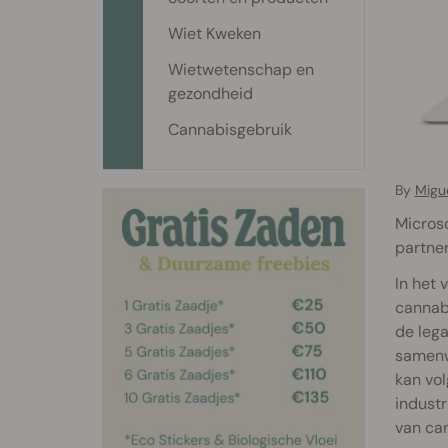
Wiet Kweken
Wietwetenschap en
gezondheid
Cannabisgebruik
By
Migu
Microso
partner
In het 
cannab
de lega
samenw
kan vol
industr
van can