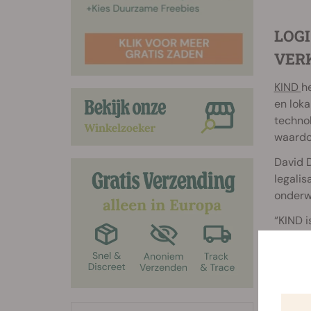
LOGI
VER
KIND
he
en loka
technol
waardoo
David D
legalis
onderwo
“KIND i
van can
bouwen 
Hoewel 
nieuwe 