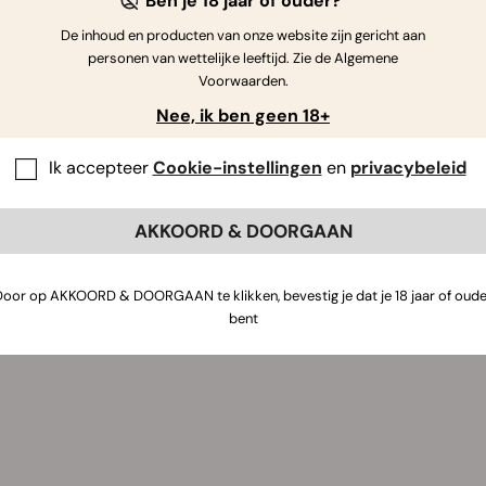
Ben je 18 jaar of ouder?
an. KIND probeert haar systeem momenteel op buitenlandse ma
nnabis voor medicinale doelen wordt overwogen. Het bedrijf i
De inhoud en producten van onze website zijn gericht aan
 en landen die momenteel veel vooruitgang boeken binnen de 
personen van wettelijke leeftijd. Zie de Algemene
Voorwaarden.
t van Microsoft, om de cannabis tech industrie te steunen, to
Nee, ik ben geen 18+
teerd handelsartikel wordt, maar ook dat er steeds meer voor
, niet alleen voor de tech industrie, maar ook voor de zakelijk
Ik accepteer
Cookie-instellingen
en
privacybeleid
e verkrijgen in een gelegaliseerde cannabis industrie en we 
ante Artikelen
AKKOORD & DOORGAAN
Door op AKKOORD & DOORGAAN te klikken, bevestig je dat je 18 jaar of oude
bent