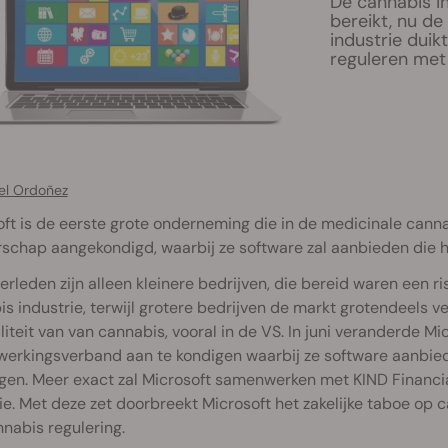
De cannabis in
bereikt, nu d
industrie duik
reguleren met
el Ordoñez
ft is de eerste grote onderneming die in de medicinale canna
schap aangekondigd, waarbij ze software zal aanbieden die h
verleden zijn alleen kleinere bedrijven, die bereid waren een 
is industrie, terwijl grotere bedrijven de markt grotendeel
liteit van van cannabis, vooral in de VS. In juni veranderde M
erkingsverband aan te kondigen waarbij ze software aanbied
gen. Meer exact zal Microsoft samenwerken met KIND Financia
ie. Met deze zet doorbreekt Microsoft het zakelijke taboe op 
nabis regulering.