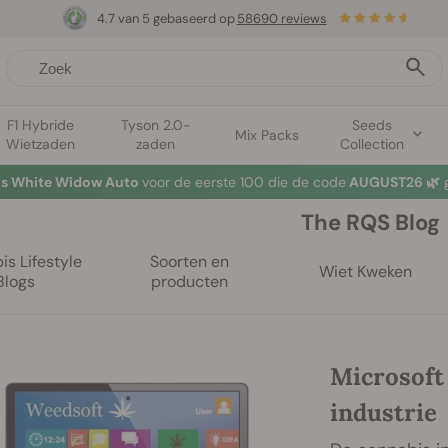
4.7 van 5 gebaseerd op
58690 reviews
F1 Hybride
Tyson 2.0-
Seeds
Mix Packs
Wietzaden
zaden
Collection
tis White Widow Auto
voor de eerste 100 die de code
AUGUST26 🌿
g
The RQS Blog
s Lifestyle
Soorten en
Wiet Kweken
Blogs
producten
Microsoft 
industrie