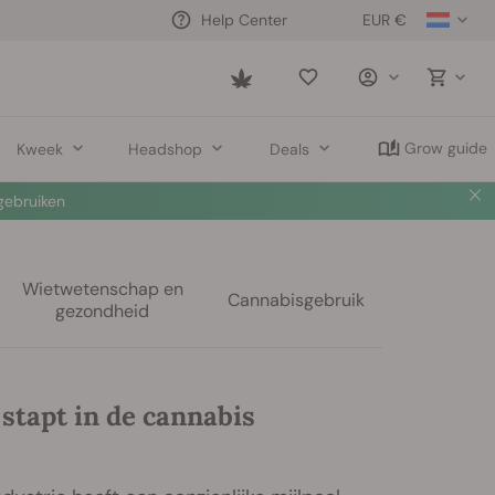
EUR €
Help Center
Saved
items
Grow guide
Kweek
Headshop
Deals
ebruiken
Wietwetenschap en
Cannabisgebruik
gezondheid
stapt in de cannabis