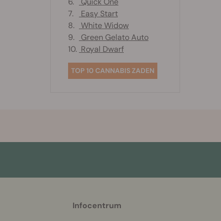
6.
Quick One
7.
Easy Start
8.
White Widow
9.
Green Gelato Auto
10.
Royal Dwarf
TOP 10 CANNABIS ZADEN
More
Infocentrum
helpful
info