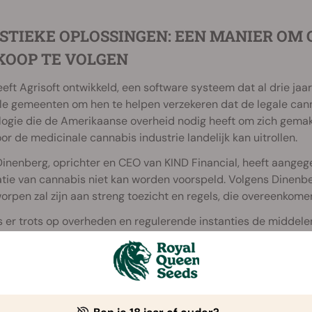
STIEKE OPLOSSINGEN: EEN MANIER OM 
KOOP TE VOLGEN
eft Agrisoft ontwikkeld, een software systeem dat al drie jaar
le gemeenten om hen te helpen verzekeren dat de legale cannab
ogie die de Amerikaanse overheid nodig heeft om zich gemakke
r de medicinale cannabis industrie landelijk kan uitrollen.
inenberg, oprichter en CEO van KIND Financial, heeft aangege
atie van cannabis niet kan worden voorspeld. Volgens Dinenberg
rpen zal zijn aan streng toezicht en regels, die overeenkome
s er trots op overheden en regulerende instanties de middel
nabis regels te monitoren. Ik ben blij dat Microsoft de miss
voor de naleving van deze regels," zei hij tegen de pers.
KIND nog geen overheidscontracten heeft binnengehaald, heef
samenwerking met Microsoft hier verandering in zal brengen,