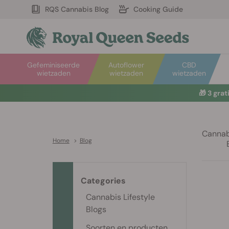
RQS Cannabis Blog
Cooking Guide
Gefeminiseerde
Autoflower
CBD
wietzaden
wietzaden
wietzaden
🎁
3 gra
Cannabi
Home
>
Blog
Categories
Cannabis Lifestyle
Blogs
Soorten en producten