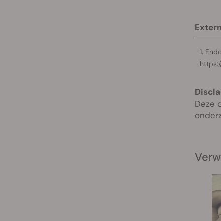
Extern
Endo
https:
Discla
Deze c
onderz
Verw