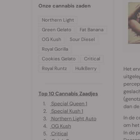
Onze cannabis zaden
Northern Light
Green Gelato
Fat Banana
OG Kush
Sour Diesel
Royal Gorilla
Cookies Gelato
Critical
Royal Runtz
HulkBerry
Het erv
uitgele
percept
geslac
Top 10 Cannabis Zaadjes
(genotz
1.
Special Queen 1
dan de
2.
Special Kush 1
In de c
3.
Northern Light Auto
om het 
4.
OG Kush
In de 
5.
Critical