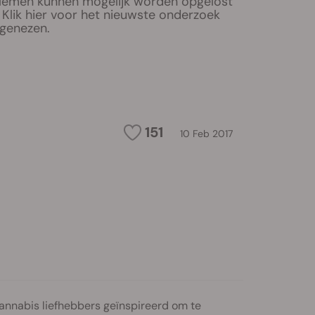
lemen kunnen mogelijk worden opgelost
Klik hier voor het nieuwste onderzoek
 genezen.
151
10 Feb 2017
annabis liefhebbers geïnspireerd om te