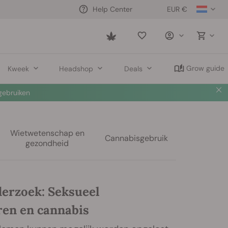
EUR €
Help Center
Saved
items
Grow guide
Kweek
Headshop
Deals
ebruiken
Wietwetenschap en
Cannabisgebruik
gezondheid
erzoek: Seksueel
ren en cannabis