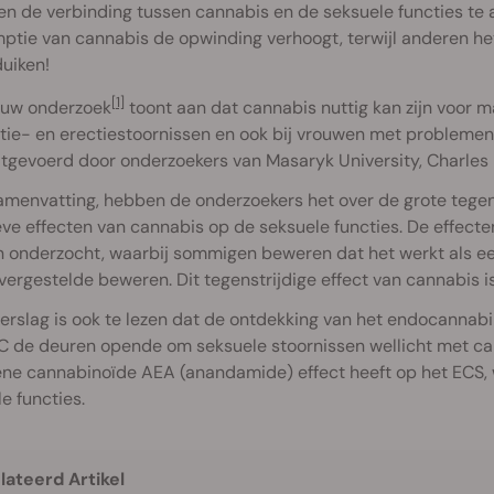
en de verbinding tussen cannabis en de seksuele functies t
ptie van cannabis de opwinding verhoogt, terwijl anderen he
duiken!
[1]
euw onderzoek
toont aan dat cannabis nuttig kan zijn voor 
atie- en erectiestoornissen en ook bij vrouwen met probleme
tgevoerd door onderzoekers van Masaryk University, Charles U
amenvatting, hebben de onderzoekers het over de grote tegen
ve effecten van cannabis op de seksuele functies. De effect
onderzocht, waarbij sommigen beweren dat het werkt als een 
ergestelde beweren. Dit tegenstrijdige effect van cannabis i
verslag is ook te lezen dat de ontdekking van het endocannab
 de deuren opende om seksuele stoornissen wellicht met can
ne cannabinoïde AEA (anandamide) effect heeft op het ECS, 
e functies.
lateerd Artikel