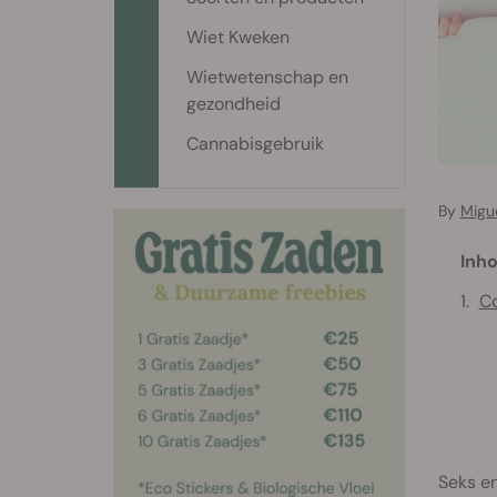
Wiet Kweken
Wietwetenschap en
gezondheid
Cannabisgebruik
By
Migu
Inho
Co
Seks en