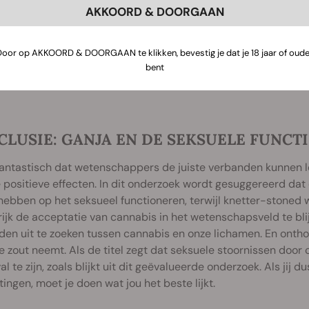
AKKOORD & DOORGAAN
Door op AKKOORD & DOORGAAN te klikken, bevestig je dat je 18 jaar of oude
bent
LUSIE: GANJA EN DE SEKSUELE FUNCTI
fantastisch dat wetenschappers de juiste verbanden kunnen 
 positieve effecten. In dit onderzoek wordt gesuggereerd dat
e hebben op het seksueel functioneren, terwijl knetter-stoned 
ijk de acceptatie van cannabis in het wetenschapsveld te blij
en uit te zoeken tussen cannabis en onze lichamen. En onthou
je zout neemt. Als de titel zegt dat seksuele stoornissen door
al te zijn, zoals blijkt uit dit geëvalueerde onderzoek. Als jij 
tingen, moet je doen wat jou het beste lijkt.