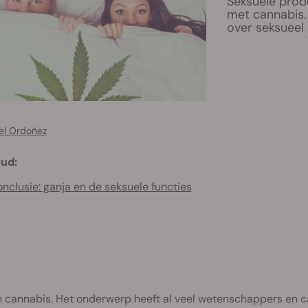
Seksuele prob
met cannabis. 
over seksueel
el Ordoñez
ud:
nclusie: ganja en de seksuele functies
 cannabis. Het onderwerp heeft al veel wetenschappers en c