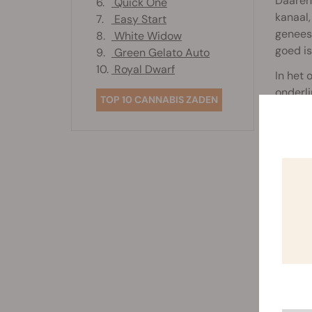
Daaren
6.
Quick One
kanaal,
7.
Easy Start
geneesm
8.
White Widow
goed is
9.
Green Gelato Auto
10.
Royal Dwarf
In het 
onderli
TOP 10 CANNABIS ZADEN
pathol
hersen