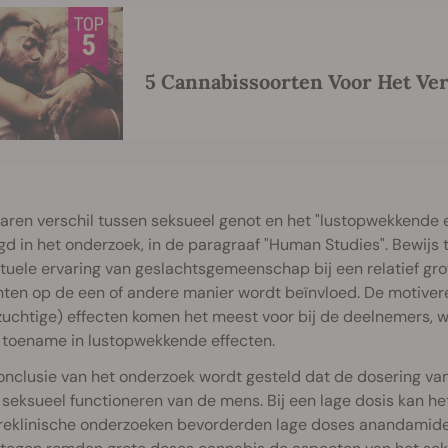
5 Cannabissoorten Voor Het Ve
aren verschil tussen seksueel genot en het "lustopwekkende 
gd in het onderzoek, in de paragraaf "Human Studies". Bewijs
uele ervaring van geslachtsgemeenschap bij een relatief gr
hten op de een of andere manier wordt beïnvloed. De motive
uchtige) effecten komen het meest voor bij de deelnemers, 
 toename in lustopwekkende effecten.
onclusie van het onderzoek wordt gesteld dat de dosering van
seksueel functioneren van de mens. Bij een lage dosis kan het
preklinische onderzoeken bevorderden lage doses anandamide 