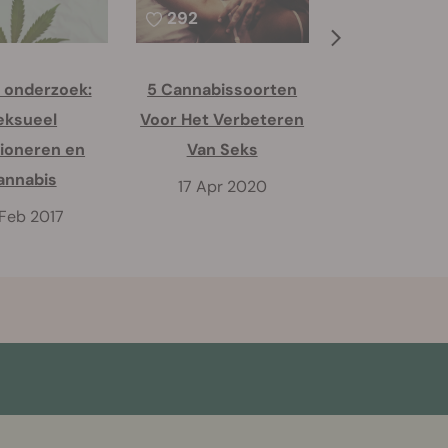
292
83
 onderzoek:
5 Cannabissoorten
Reageren m
eksueel
Voor Het Verbeteren
anders op c
ioneren en
Van Seks
dan vrou
annabis
17 Apr 2020
3 Feb 2
 Feb 2017