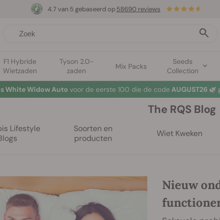
4.7 van 5 gebaseerd op
58690 reviews
F1 Hybride
Tyson 2.0-
Seeds
Mix Packs
Wietzaden
zaden
Collection
tis White Widow Auto
voor de eerste 100 die de code
AUGUST26 🌿
g
The RQS Blog
s Lifestyle
Soorten en
Wiet Kweken
Blogs
producten
Nieuw ond
functione