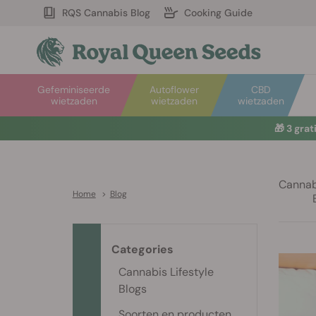
RQS Cannabis Blog
Cooking Guide
Gefeminiseerde
Autoflower
CBD
wietzaden
wietzaden
wietzaden
🎁
3 gra
Cannabi
Home
>
Blog
Categories
Cannabis Lifestyle
Blogs
Soorten en producten