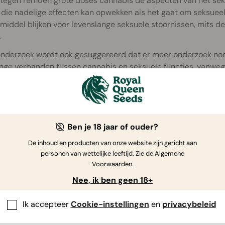
tegen remden grote doses cannabis de aspecten van het seksu
 die nadelige effecten kan opwekken als het gaat om seksuee
iddel blijken voor levenslange seksuele stoornissen, mits d
.
onderzoek wordt ook gesuggereerd dat er meer onderzoek nodig
nge verbanden tussen cannabis en seksuele functies, vanwege
ogie van seksueel gedrag. Meer verbanden tussen cannabis en
gebieden, hormonale regimes, etc, moeten worden ontdekt.
Ben je 18 jaar of ouder?
De inhoud en producten van onze website zijn gericht aan
personen van wettelijke leeftijd. Zie de Algemene
Voorwaarden.
Nee, ik ben geen 18+
Ik accepteer
Cookie-instellingen
en
privacybeleid