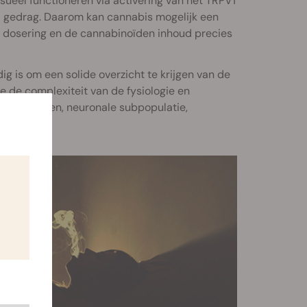
eel functioneren via activering van het TRPV1
l gedrag. Daarom kan cannabis mogelijk een
e dosering en de cannabinoïden inhoud precies
 is om een solide overzicht te krijgen van de
 de complexiteit van de fysiologie en
 receptoren, neuronale subpopulatie,