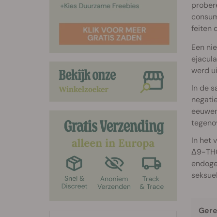
prober
consum
feiten 
Een ni
ejacul
werd ui
In de s
negatie
eeuwen 
tegenov
In het 
Δ9-THC
endoge
seksuel
Gere