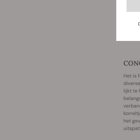
CONC
Het is 
diverse
lijkt t
belangr
verband
korrelt
het gev
uitspat