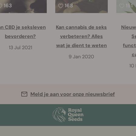
163
168
151
an CBD je seksleven
Kan cannabis de seks
Nieuw
bevorderen?
verbeteren? Alles
S
wat je dient te weten
funct
13 Jul 2021
c
9 Jan 2020
10
Meld je aan voor onze nieuwsbrief