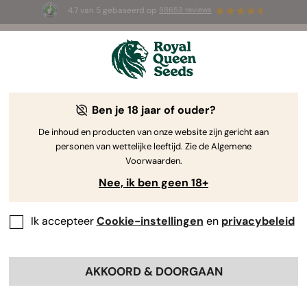
4.7 van 5 gebaseerd op
58653 reviews
☀️ Summer Sales: tot wel 50% korting
op geselecteerde producten! ⏤
Koop nu
🛍️
Ben je 18 jaar of ouder?
The RQS Blog
De inhoud en producten van onze website zijn gericht aan
personen van wettelijke leeftijd. Zie de Algemene
Cannabis Lifestyle Blogs
Soorten en producten
Voorwaarden.
Nee, ik ben geen 18+
Ik accepteer
Cookie-instellingen
en
privacybeleid
AKKOORD & DOORGAAN