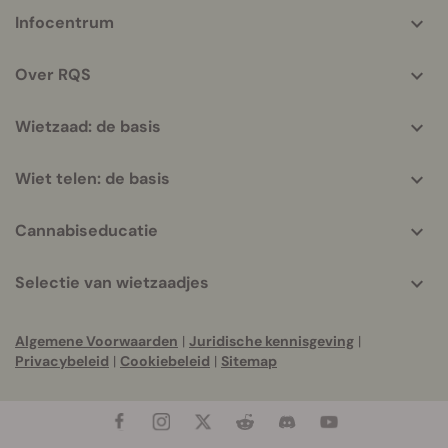
More
Infocentrum
helpful
info
Over RQS
Wietzaad: de basis
Wiet telen: de basis
Cannabiseducatie
Selectie van wietzaadjes
Algemene Voorwaarden
|
Juridische kennisgeving
|
Privacybeleid
|
Cookiebeleid
|
Sitemap