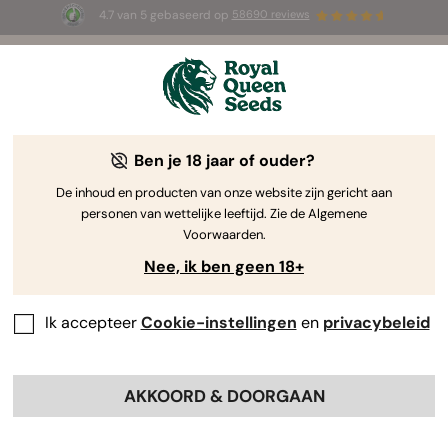
4.7 van 5 gebaseerd op
58690 reviews
☀️ Summer Sales: tot wel 50% korting
op geselecteerde producten! ⏤
Koop nu
🛍️
Ben je 18 jaar of ouder?
The RQS Blog
De inhoud en producten van onze website zijn gericht aan
personen van wettelijke leeftijd. Zie de Algemene
Cannabis Lifestyle Blogs
Soorten en producten
Voorwaarden.
Nee, ik ben geen 18+
Ik accepteer
Cookie-instellingen
en
privacybeleid
AKKOORD & DOORGAAN