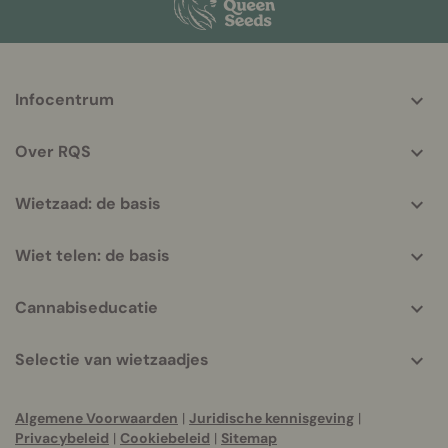
More
Infocentrum
helpful
info
Over RQS
Wietzaad: de basis
Wiet telen: de basis
Cannabiseducatie
Selectie van wietzaadjes
Algemene Voorwaarden
|
Juridische kennisgeving
|
Privacybeleid
|
Cookiebeleid
|
Sitemap