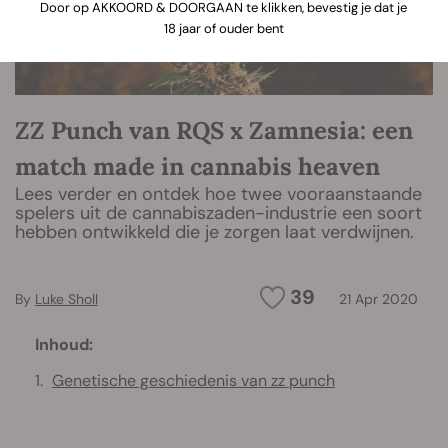
Door op AKKOORD & DOORGAAN te klikken, bevestig je dat je
18 jaar of ouder bent
ZZ Punch van RQS x Zamnesia: een
match made in cannabis heaven
Lees verder en ontdek hoe twee vooraanstaande
spelers uit de cannabiszaden-industrie een soort
hebben ontwikkeld die je zorgen laat verdwijnen.
39
By
Luke Sholl
21 Apr 2020
Inhoud:
Genetische geschiedenis van zz punch