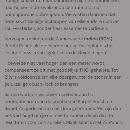
fruitige smaak tot haar euforische high. Ze combineert
daarbij een indrukwekkende centrale top met
buitengewone opbrengsten. We wisten daarmee dat
deze soort de eigenschappen van elke andere cultivar
zou versterken, zonder haar essentie te verliezen.
Vervolgens selecteerde Zamnesia de
indica (90%)
Purple Punch als de tweede ouder. Deze plant is het
levende bewijs van “geluk zit in de kleine dingen”.
Hoewel ze niet veel hoger dan een meter wordt,
compenseert ze dit met goddelijke THC-gehaltes. Tot
21% is voldoende om elke doorgewinterde stoner in een
gelukzalige couch-lock te brengen.
Samen werkten we onvermoeibaar aan het
perfectioneren van de combinatie Purple Punch en
Sweet ZZ, gedurende meerdere generaties. We zijn dan
ook verheugd om je nu mee te kunnen delen dat de
resultaten voor zich spreken. Maak kennis met ZZ Punch.