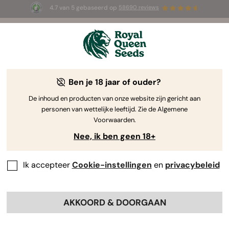
4.7 van 5 gebaseerd op
58690 reviews
🎁
3 White Widow Auto zaadjes
GRATIS voor de
eerste 100 die de code
AUGUST26 🌿
gebruiken
Ben je 18 jaar of ouder?
Royal Queen Seeds reviewer
Docent en quality control
manager
De inhoud en producten van onze website zijn gericht aan
personen van wettelijke leeftijd. Zie de Algemene
Silvia Maroto
Voorwaarden.
Nee, ik ben geen 18+
Expert in biologie - transgene
gewassen - kwaliteitscontrole en
Ik accepteer
Cookie-instellingen
en
privacybeleid
voedselveiligheid
AKKOORD & DOORGAAN
Professionele profielen:
Silvia Maroto