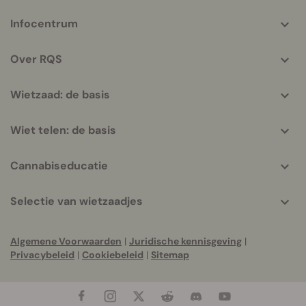
More
Infocentrum
helpful
info
Over RQS
Wietzaad: de basis
Wiet telen: de basis
Cannabiseducatie
Selectie van wietzaadjes
Algemene Voorwaarden
|
Juridische kennisgeving
|
Privacybeleid
|
Cookiebeleid
|
Sitemap