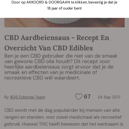
Door op AKKOORD & DOORGAAN te klikken, bevestig je dat je
18 jaar of ouder bent
CBD Aardbeiensaus - Recept En
Overzicht Van CBD Edibles
Ben je een CBD gebruiker die niet van de smaak
van gewone CBD olie houdt? Dit recept voor
heerlijke aardbeiensaus zorgt ervoor dat je de
smaak en effecten van je medicinale of
recreatieve CBD wél waardeert.
67
By
RQS Editorial Team
24 Sep 2017
CBD wordt met de dag populairder bij mensen van alle
rangen en standen, voor zowel medicinaal als recreatief
gebruik. Hoewel THC heeft bewezen dat het werkzaam is