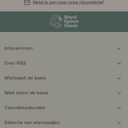
Meld je aan voor onze nieuwsbrief
More
Infocentrum
helpful
info
Over RQS
Wietzaad: de basis
Wiet telen: de basis
Cannabiseducatie
Selectie van wietzaadjes