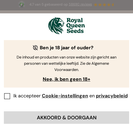
4.7 van 5 gebaseerd op
58690 reviews
🎁
3 White Widow Auto zaadjes
GRATIS voor de
eerste 100 die de code
AUGUST26 🌿
gebruiken
Ben je 18 jaar of ouder?
The RQS Blog
De inhoud en producten van onze website zijn gericht aan
personen van wettelijke leeftijd. Zie de Algemene
Cannabis Lifestyle Blogs
Soorten en producten
Voorwaarden.
Nee, ik ben geen 18+
Ik accepteer
Cookie-instellingen
en
privacybeleid
AKKOORD & DOORGAAN