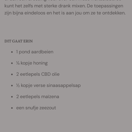
kunt het zelfs met sterke drank mixen. De toepassingen
zijn bijna eindeloos en het is aan jou om ze te ontdekken.
DIT GAAT ERIN
1 pond aardbeien
¼ kopje honing
2 eetlepels CBD olie
½ kopje verse sinaasappelsap
2 eetlepels maïzena
een snufje zeezout