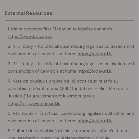
External Resources:
Malta becomes first EU nation to legalise cannabis
https://www.bbc.co.uk
RTL Today - It's official: Luxembourg legalises cultivation and
consumption of cannabis at home
https://today.rtl.lu
RTL Today - It's official: Luxembourg legalises cultivation and
consumption of cannabis at home
https://today.rtl.lu
Vote de plusieurs projets de loi, dont ceux relatifs au
cannabis récréatif et aux ASBL/ fondations - Ministère de la
Justice // Le gouvernement luxembourgeois
https://mj.gouvernement.lu
RTL Today - It's official: Luxembourg legalises cultivation and
consumption of cannabis at home
https://today.rtl.lu
Culture du cannabis à domicile approuvée: «Ce n’est pas
une légalisation, c’est une réglementation» | Virgule