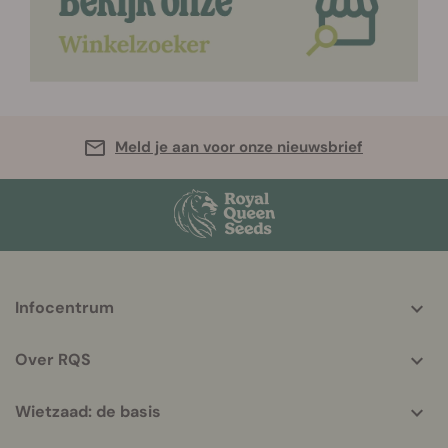
Meld je aan voor onze nieuwsbrief
More
Infocentrum
helpful
info
Over RQS
Wietzaad: de basis