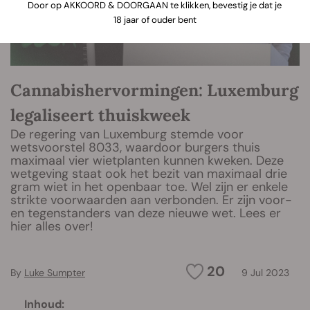
Door op AKKOORD & DOORGAAN te klikken, bevestig je dat je
18 jaar of ouder bent
Cannabishervormingen: Luxemburg
legaliseert thuiskweek
De regering van Luxemburg stemde voor
wetsvoorstel 8033, waardoor burgers thuis
maximaal vier wietplanten kunnen kweken. Deze
wetgeving staat ook het bezit van maximaal drie
gram wiet in het openbaar toe. Wel zijn er enkele
strikte voorwaarden aan verbonden. Er zijn voor-
en tegenstanders van deze nieuwe wet. Lees er
hier alles over!
20
By
Luke Sumpter
9 Jul 2023
Inhoud: