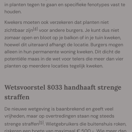
in planten tegen te gaan en specifieke fenotypes vast te
houden.
Kwekers moeten ook verzekeren dat planten niet
[4]
zichtbaar zijn
voor andere burgers. Je kunt dus niet
zomaar open en bloot op je balkon of in je tuin kweken,
hoewel dit uiteraard afhangt de locatie. Burgers mogen
alleen in hun permanente woning kweken. Dit dicht de
potentiële maas in de wet voor telers die meer dan vier
planten op meerdere locaties tegelijk kweken.
Wetsvoorstel 8033 handhaaft strenge
straffen
De nieuwe wetgeving is baanbrekend en geeft veel
vrijheden, maar op overtredingen staan nog steeds
[5]
strenge straffen
. Wietgebruikers die buitenshuis roken,
riskeren een boete van maximaal € 500,-. Wie meer dan