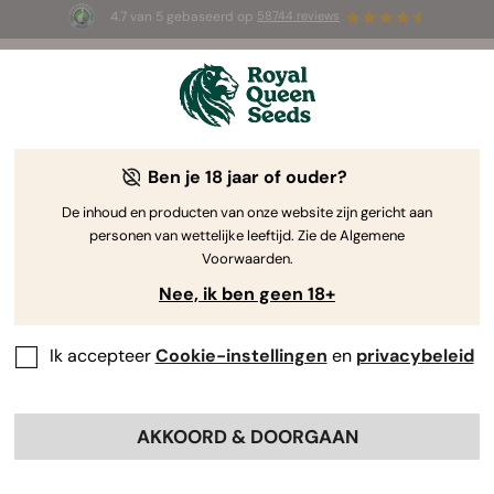
4.7 van 5 gebaseerd op
58744 reviews
🎁
3 White Widow Auto zaadjes
GRATIS voor de
eerste 100 die de code
AUGUST26 🌿
gebruiken
Ben je 18 jaar of ouder?
The RQS Blog
De inhoud en producten van onze website zijn gericht aan
personen van wettelijke leeftijd. Zie de Algemene
Cannabis Lifestyle Blogs
Soorten en producten
Voorwaarden.
Nee, ik ben geen 18+
Ik accepteer
Cookie-instellingen
en
privacybeleid
AKKOORD & DOORGAAN