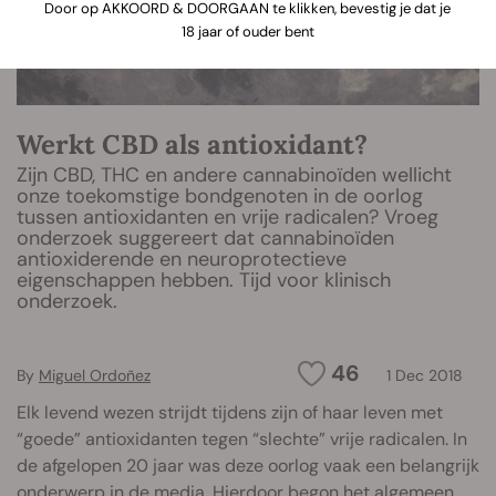
Door op AKKOORD & DOORGAAN te klikken, bevestig je dat je
18 jaar of ouder bent
Werkt CBD als antioxidant?
Zijn CBD, THC en andere cannabinoïden wellicht
onze toekomstige bondgenoten in de oorlog
tussen antioxidanten en vrije radicalen? Vroeg
onderzoek suggereert dat cannabinoïden
antioxiderende en neuroprotectieve
eigenschappen hebben. Tijd voor klinisch
onderzoek.
46
By
Miguel Ordoñez
1 Dec 2018
Elk levend wezen strijdt tijdens zijn of haar leven met
“goede” antioxidanten tegen “slechte” vrije radicalen. In
de afgelopen 20 jaar was deze oorlog vaak een belangrijk
onderwerp in de media. Hierdoor begon het algemeen