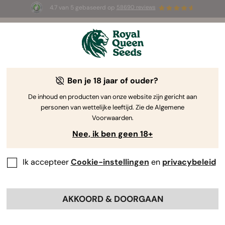
4.7 van 5 gebaseerd op
58690 reviews
🎁
3 White Widow Auto zaadjes
GRATIS voor de
eerste 100 die de code
AUGUST26 🌿
gebruiken
Ben je 18 jaar of ouder?
The RQS Blog
De inhoud en producten van onze website zijn gericht aan
personen van wettelijke leeftijd. Zie de Algemene
Cannabis Lifestyle Blogs
Soorten en producten
Voorwaarden.
Nee, ik ben geen 18+
Ik accepteer
Cookie-instellingen
en
privacybeleid
AKKOORD & DOORGAAN