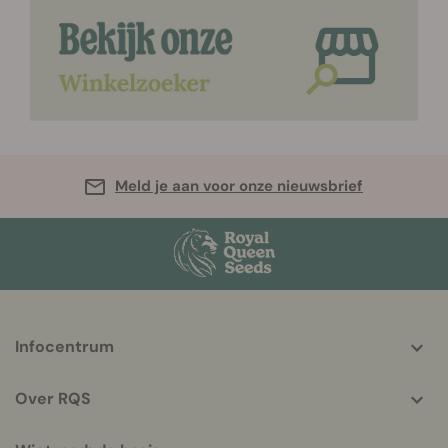
Meld je aan voor onze nieuwsbrief
More
Infocentrum
helpful
info
Over RQS