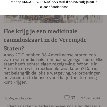
Door op AKKOORD & DOORGAAN te klikken, bevestig je dat je
18 jaar of ouder bent
Hoe krijg je een medicinale
cannabiskaart in de Verenigde
Staten?
Anno 2019 hebben 33 Amerikaanse staten een
vorm van medicinale marihuana gelegaliseerd. Elke
staat heeft echter eigen regelgeving. Woon je in
Amerika en wil je medicinale wiet kopen? Dan is
het belangrijk de lokale wetgeving, verordeningen
en vereisten te kennen voordat je toestemming
kunt krijgen.
71
By
Miguel Ordoñez
27 Feb 2019
Ondanks dat het op
federaal niveau nog altijd illegaal is
,