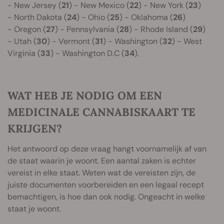
- New Jersey (
21
) - New Mexico (
22
) - New York (
23
)
- North Dakota (
24
) - Ohio (
25
) - Oklahoma (
26
)
- Oregon (
27
) - Pennsylvania (
28
) - Rhode Island (
29
)
- Utah (
30
) - Vermont (
31
) - Washington (
32
) - West
Virginia (
33
) - Washington D.C (
34
).
WAT HEB JE NODIG OM EEN
MEDICINALE CANNABISKAART TE
KRIJGEN?
Het antwoord op deze vraag hangt voornamelijk af van
de staat waarin je woont. Een aantal zaken is echter
vereist in elke staat. Weten wat de vereisten zijn, de
juiste documenten voorbereiden en een legaal recept
bemachtigen, is hoe dan ook nodig. Ongeacht in welke
staat je woont.