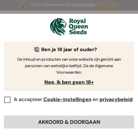
4.7 van 5 gebaseerd op
58653 reviews
☀️ Summer Sales: tot wel 50% korting
op geselecteerde producten! ⏤
Koop nu
🛍️
Ben je 18 jaar of ouder?
The RQS Blog
De inhoud en producten van onze website zijn gericht aan
personen van wettelijke leeftijd. Zie de Algemene
Cannabis Lifestyle Blogs
Soorten en producten
Voorwaarden.
Nee, ik ben geen 18+
Ik accepteer
Cookie-instellingen
en
privacybeleid
AKKOORD & DOORGAAN