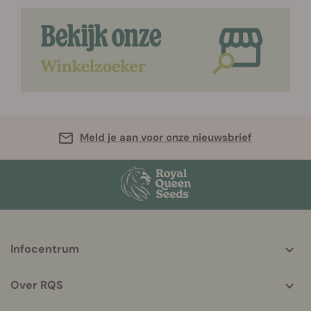
Meld je aan voor onze nieuwsbrief
More
Infocentrum
helpful
info
Over RQS