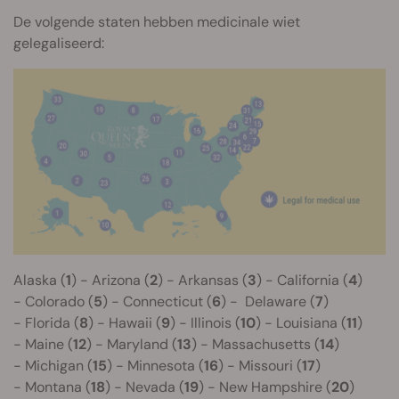
De volgende staten hebben medicinale wiet
gelegaliseerd:
Alaska (
1
) - Arizona (
2
) - Arkansas (
3
) - California (
4
)
- Colorado (
5
) - Connecticut (
6
) - Delaware (
7
)
- Florida (
8
) - Hawaii (
9
) - Illinois (
10
) - Louisiana (
11
)
- Maine (
12
) - Maryland (
13
) - Massachusetts (
14
)
- Michigan (
15
) - Minnesota (
16
) - Missouri (
17
)
- Montana (
18
) - Nevada (
19
) - New Hampshire (
20
)