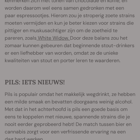
kenmerken zich met tonen van chocolade en koffie, en
worden daarom wel eens samen gedronken met een
paar espressootjes. Hierom zou je stroperig zoete strains
moeten vermijden en kun je beter kiezen voor strains die
pittiger en muskusachtiger zijn om de zoetheid te
pareren, zoals
White Widow.
Door deze balans zou het
zomaar kunnen gebeuren dat beginnende stout-drinkers
er een liefhebber van worden, omdat ze de unieke
kwaliteiten van stout en porter leren te waarderen.
PILS: IETS NIEUWS!
Pils is populair omdat het makkelijk wegdrinkt, ze hebben
een milde smaak en bevatten doorgaans weinig alcohol.
Met dat in het achterhoofd is pils een goede basis om
eens te koppelen met nieuwe, spannende strains die je
nooit eerder geprobeerd hebt! De match tussen bier en
cannabis zorgt voor een verfrissende ervaring na een
dag hard werken.