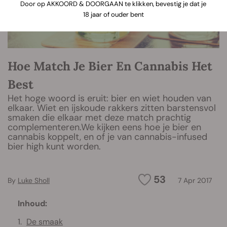
Door op AKKOORD & DOORGAAN te klikken, bevestig je dat je
18 jaar of ouder bent
Hoe Match Je Bier En Cannabis Het
Best
Het hoge woord is eruit: bier en wiet houden van
elkaar. Wiet en ijskoude rakkers zitten barstensvol
smaken die elkaar met deze match prachtig
complementeren.We kijken eens hoe je bier en
cannabis koppelt, en of je van cannabis-infused
bier high kunt worden.
53
By
Luke Sholl
7 Apr 2017
Inhoud:
De smaak