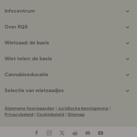
More
Infocentrum
helpful
info
Over RQS
Wietzaad: de basis
Wiet telen: de basis
Cannabiseducatie
Selectie van wietzaadjes
Algemene Voorwaarden
|
Juridische kennisgeving
|
Privacybeleid
|
Cookiebeleid
|
Sitemap