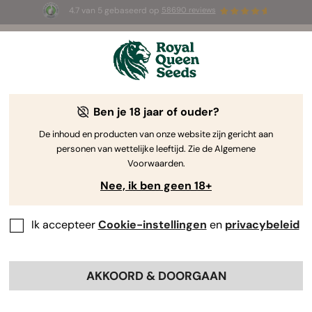
4.7 van 5 gebaseerd op
58690 reviews
🎁
3 White Widow Auto zaadjes
GRATIS voor de
eerste 100 die de code
AUGUST26 🌿
gebruiken
Ben je 18 jaar of ouder?
The RQS Blog
De inhoud en producten van onze website zijn gericht aan
personen van wettelijke leeftijd. Zie de Algemene
Cannabis Lifestyle Blogs
Soorten en producten
Voorwaarden.
Nee, ik ben geen 18+
Ik accepteer
Cookie-instellingen
en
privacybeleid
AKKOORD & DOORGAAN