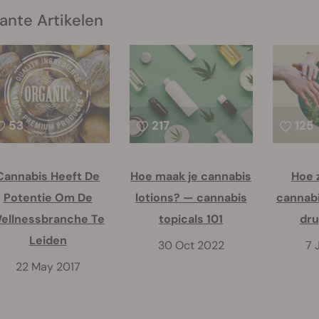
ante Artikelen
53
217
125
Cannabis Heeft De
Hoe maak je cannabis
Hoe 
Potentie Om De
lotions? — cannabis
cannabi
ellnessbranche Te
topicals 101
dru
Leiden
30 Oct 2022
7 
22 May 2017