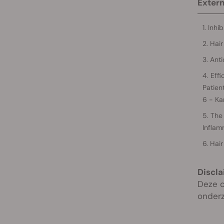
Extern
Inhi
Hair
Anti
Effi
Patien
6 - Ka
The 
Inflam
Hair
Discla
Deze c
onderz