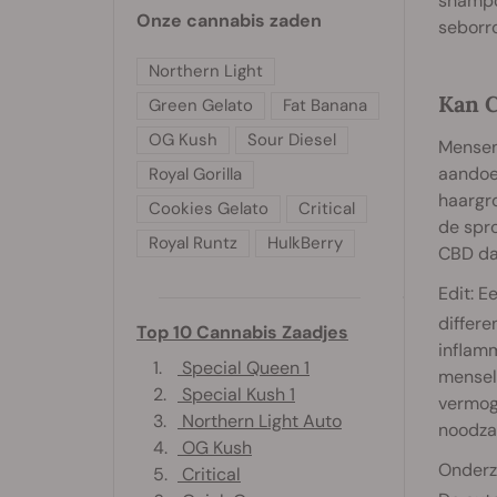
shampo
Onze cannabis zaden
seborr
Northern Light
Kan C
Green Gelato
Fat Banana
OG Kush
Sour Diesel
Mensen 
aandoen
Royal Gorilla
haargro
Cookies Gelato
Critical
de spro
Royal Runtz
HulkBerry
CBD daa
Edit: E
differe
Top 10 Cannabis Zaadjes
inflam
1.
Special Queen 1
menseli
2.
Special Kush 1
vermog
3.
Northern Light Auto
noodza
4.
OG Kush
Onderz
5.
Critical