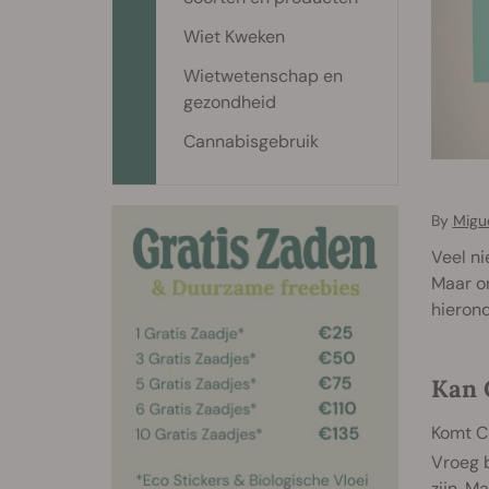
Wiet Kweken
Wietwetenschap en
gezondheid
Cannabisgebruik
By
Migu
Veel n
Maar on
hierond
Kan 
Komt C
Vroeg 
zijn. M