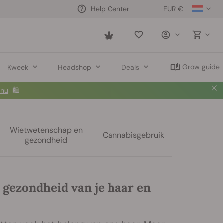
EUR €
Help Center
Saved
items
Grow guide
Kweek
Headshop
Deals
 nu
🛍️
Wietwetenschap en
Cannabisgebruik
gezondheid
 gezondheid van je haar en