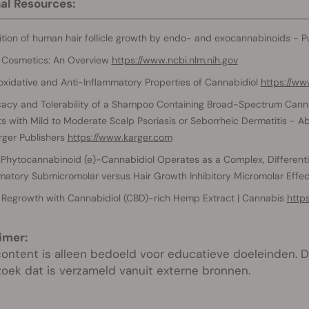
al Resources:
bition of human hair follicle growth by endo- and exocannabinoids -
 Cosmetics: An Overview
https://www.ncbi.nlm.nih.gov
oxidative and Anti-Inflammatory Properties of Cannabidiol
https://ww
cacy and Tolerability of a Shampoo Containing Broad-Spectrum Cannab
ts with Mild to Moderate Scalp Psoriasis or Seborrheic Dermatitis - A
rger Publishers
https://www.karger.com
Phytocannabinoid (e)-Cannabidiol Operates as a Complex, Differenti
matory Submicromolar versus Hair Growth Inhibitory Micromolar Effe
 Regrowth with Cannabidiol (CBD)-rich Hemp Extract | Cannabis
https
imer:
ontent is alleen bedoeld voor educatieve doeleinden. De
oek dat is verzameld vanuit externe bronnen.