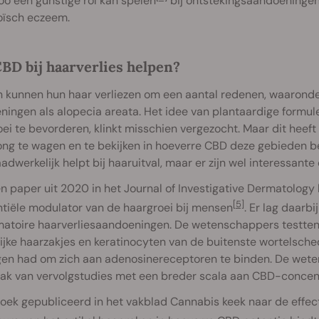
o een gunstige rol kan spelen
bij ontstekingsaandoeningen
oïsch eczeem.
BD bij haarverlies helpen?
kunnen hun haar verliezen om een aantal redenen, waaronder 
ingen als alopecia areata. Het idee van plantaardige formul
ei te bevorderen, klinkt misschien vergezocht. Maar dit hee
ng te wagen en te bekijken in hoeverre CBD deze gebieden beï
dwerkelijk helpt bij haaruitval, maar er zijn wel interessant
en paper uit 2020 in het Journal of Investigative Dermatology 
[5]
ntiële modulator van de haargroei bij mensen
. Er lag daarb
matoire haarverliesaandoeningen. De wetenschappers testte
jke haarzakjes en keratinocyten van de buitenste wortelsch
en had om zich aan adenosinereceptoren te binden. De wet
ak van vervolgstudies met een breder scala aan CBD-concent
oek gepubliceerd in het vakblad Cannabis keek naar de effe