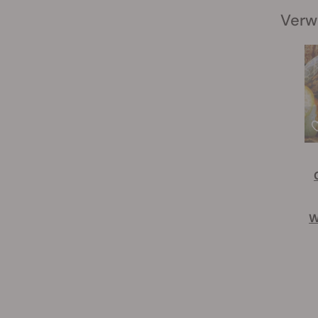
Verw
W