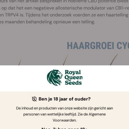
urs van het artikel bespreken in hoeverre CBD potentie biedt
 op dat het een negatieve allosterische modulator van CB1-r
n TRPV4 is. Tijdens het onderzoek voerden ze een haartellin
zes maanden behandeling opnieuw een telling.
Ben je 18 jaar of ouder?
De inhoud en producten van onze website zijn gericht aan
personen van wettelijke leeftijd. Zie de Algemene
Voorwaarden.