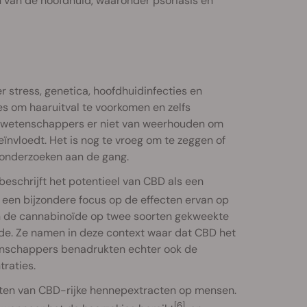
 van de hoofdhuid, waaronder psoriasis en
stress, genetica, hoofdhuidinfecties en
es om haaruitval te voorkomen en zelfs
ft wetenschappers er niet van weerhouden om
nvloedt. Het is nog te vroeg om te zeggen of
e onderzoeken aan de gang.
beschrijft het potentieel van CBD als een
ij een bijzondere focus op de effecten ervan op
n de cannabinoïde op twee soorten gekweekte
ede. Ze namen in deze context waar dat CBD het
enschappers benadrukten echter ook de
raties.
cten van CBD-rijke hennepextracten op mensen.
[6]