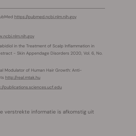
 PubMed
https://pubmed.ncbi.nlm.nih.gov
w.ncbi.nlm.nih.gov
idiol in the Treatment of Scalp Inflammation in
bstract - Skin Appendage Disorders 2020, Vol. 6, No.
al Modulator of Human Hair Growth: Anti-
cts
http://real.mtak.hu
://publications.sciences.ucf.edu
 verstrekte informatie is afkomstig uit