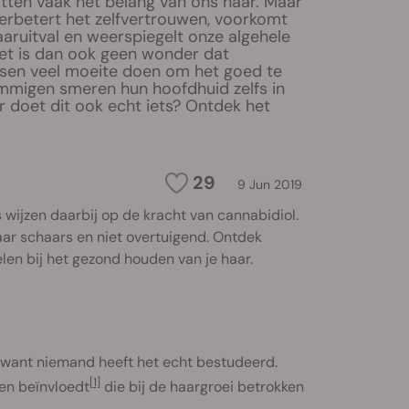
ten vaak het belang van ons haar. Maar
erbetert het zelfvertrouwen, voorkomt
aaruitval en weerspiegelt onze algehele
et is dan ook geen wonder dat
en veel moeite doen om het goed te
mmigen smeren hun hoofdhuid zelfs in
 doet dit ook echt iets? Ontdek het
29
9 Jun 2019
 wijzen daarbij op de kracht van cannabidiol.
aar schaars en niet overtuigend. Ontdek
len bij het gezond houden van je haar.
want niemand heeft het echt bestudeerd.
[1]
en beïnvloedt
die bij de haargroei betrokken
.