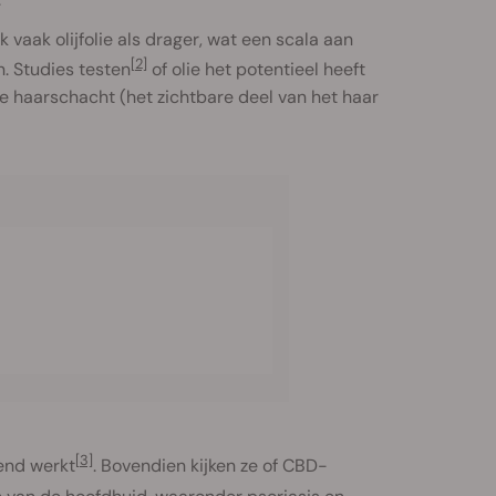
vaak olijfolie als drager, wat een scala aan
[2]
. Studies testen
of olie het potentieel heeft
 haarschacht (het zichtbare deel van het haar
[3]
end werkt
. Bovendien kijken ze of CBD-