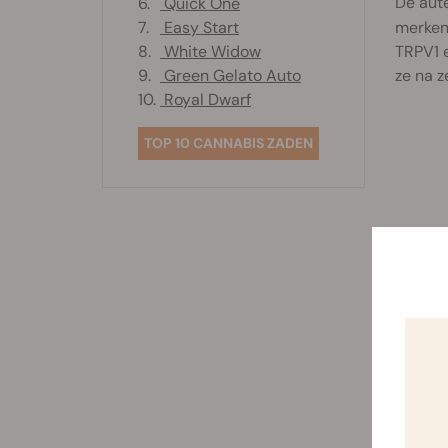
De aute
6.
Quick One
merken
7.
Easy Start
TRPV1 e
8.
White Widow
ze na 
9.
Green Gelato Auto
10.
Royal Dwarf
TOP 10 CANNABIS ZADEN