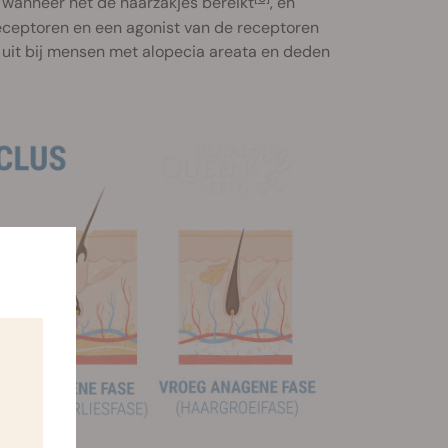
 wanneer het de haarzakjes bereikt
, en
eceptoren en een agonist van de receptoren
g uit bij mensen met alopecia areata en deden