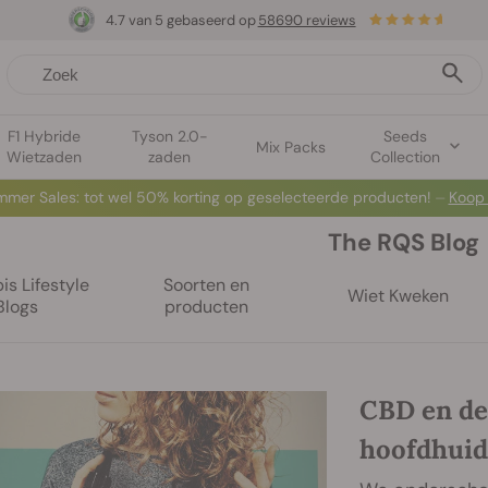
4.7 van 5 gebaseerd op
58690 reviews
F1 Hybride
Tyson 2.0-
Seeds
Mix Packs
Wietzaden
zaden
Collection
mer Sales: tot wel 50% korting op geselecteerde producten! ⏤
Koop
The RQS Blog
s Lifestyle
Soorten en
Wiet Kweken
Blogs
producten
CBD en de
hoofdhuid