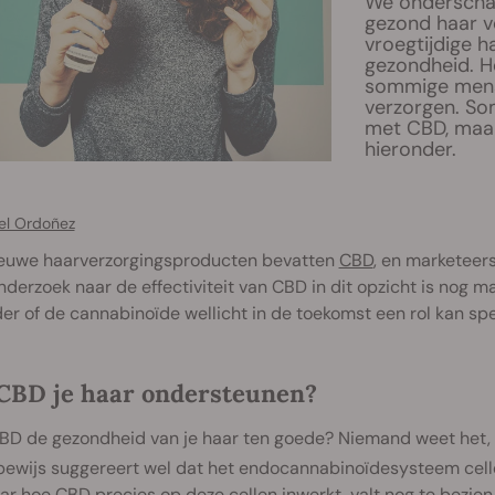
We onderschat
gezond haar v
vroegtijdige h
gezondheid. H
sommige mens
verzorgen. So
met CBD, maar
hieronder.
el Ordoñez
ieuwe haarverzorgingsproducten bevatten
CBD
, en marketeers
derzoek naar de effectiviteit van CBD in dit opzicht is nog m
er of de cannabinoïde wellicht in de toekomst een rol kan spe
CBD je haar ondersteunen?
BD de gezondheid van je haar ten goede? Niemand weet het, 
bewijs suggereert wel dat het endocannabinoïdesysteem cell
aar hoe CBD precies op deze cellen inwerkt, valt nog te bezien