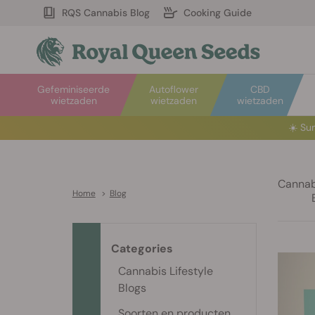
RQS Cannabis Blog
Cooking Guide
Gefeminiseerde
Autoflower
CBD
wietzaden
wietzaden
wietzaden
☀️
Sum
Cannabi
Home
>
Blog
Categories
Cannabis Lifestyle
Blogs
Soorten en producten