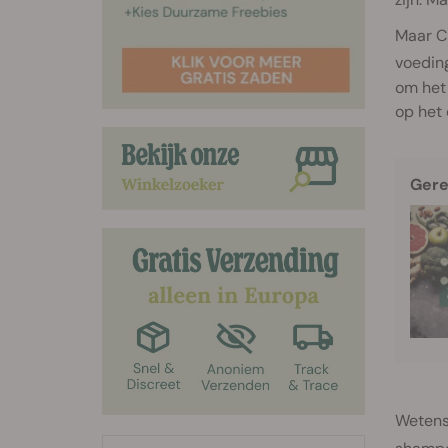
Maar CB
voeding
om het
op het 
Gere
Wetens