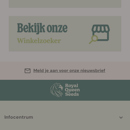
Meld je aan voor onze nieuwsbrief
More
Infocentrum
helpful
info