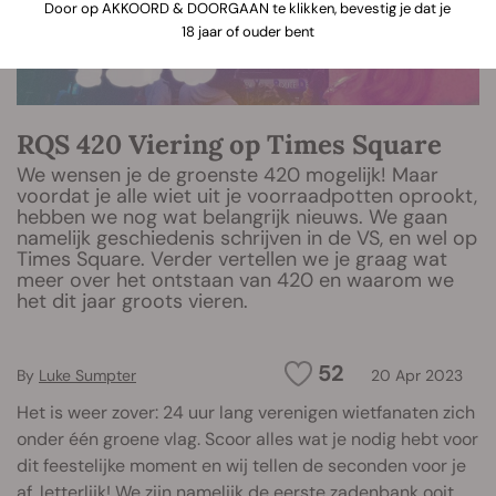
Door op AKKOORD & DOORGAAN te klikken, bevestig je dat je
18 jaar of ouder bent
RQS 420 Viering op Times Square
We wensen je de groenste 420 mogelijk! Maar
voordat je alle wiet uit je voorraadpotten oprookt,
hebben we nog wat belangrijk nieuws. We gaan
namelijk geschiedenis schrijven in de VS, en wel op
Times Square. Verder vertellen we je graag wat
meer over het ontstaan van 420 en waarom we
het dit jaar groots vieren.
52
By
Luke Sumpter
20 Apr 2023
Het is weer zover: 24 uur lang verenigen wietfanaten zich
onder één groene vlag. Scoor alles wat je nodig hebt voor
dit feestelijke moment en wij tellen de seconden voor je
af, letterlijk! We zijn namelijk de eerste zadenbank ooit