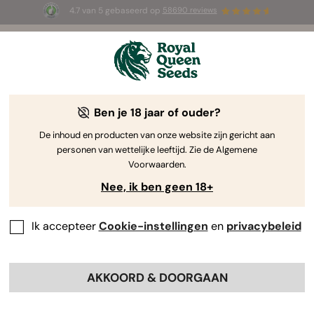
4.7 van 5 gebaseerd op
58690 reviews
🎁
3 White Widow Auto zaadjes
GRATIS voor de
eerste 100 die de code
AUGUST26 🌿
gebruiken
Ben je 18 jaar of ouder?
The RQS Blog
De inhoud en producten van onze website zijn gericht aan
personen van wettelijke leeftijd. Zie de Algemene
Cannabis Lifestyle Blogs
Soorten en producten
Voorwaarden.
Nee, ik ben geen 18+
Ik accepteer
Cookie-instellingen
en
privacybeleid
AKKOORD & DOORGAAN