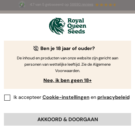
4.7 van 5 gebaseerd op
58690 reviews
☀️ Summer Sales: tot wel 50% korting
op geselecteerde producten! ⏤
Koop nu
🛍️
Ben je 18 jaar of ouder?
The RQS Blog
De inhoud en producten van onze website zijn gericht aan
personen van wettelijke leeftijd. Zie de Algemene
Cannabis Lifestyle Blogs
Soorten en producten
Voorwaarden.
Nee, ik ben geen 18+
Ik accepteer
Cookie-instellingen
en
privacybeleid
AKKOORD & DOORGAAN