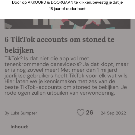
Door op AKKOORD & DOORGAAN te klikken, bevestig je dat je
18 jaar of ouder bent
6 TikTok accounts om stoned te
bekijken
TikTok? Is dat niet die app vol met
tenenkrommende dansvideo's? Ja dat klopt, maar
er is nog zoveel meer! Met meer dan 1 miljard
jaarlijkse gebruikers heeft TikTok voor elk wat wils.
Hier laten we je kennismaken met zes van de
beste TikTok-accounts om stoned te bekijken. Je
rode ogen zullen uitpuilen van verwondering.
26
By
Luke Sumpter
24 Sep 2022
Inhoud: