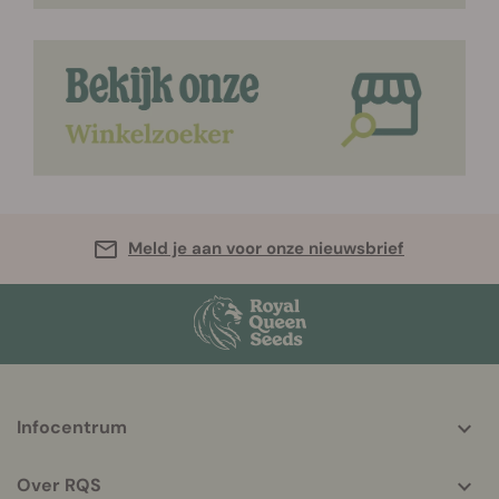
Meld je aan voor onze nieuwsbrief
More
Infocentrum
helpful
info
Over RQS