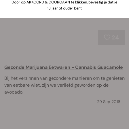
Door op AKKOORD & DOORGAAN te klikken, bevestig je dat je
18 jaar of ouder bent
24
Gezonde Marijuana Eetwaren - Cannabis Guacamole
Bij het verzinnen van gezondere manieren om te genieten
van eetbare wiet, zijn we verliefd geworden op de
avocado.
29 Sep 2016