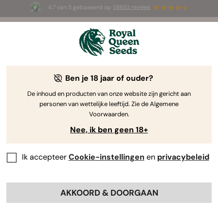
4.7 van 5 gebaseerd op
58653 reviews
☀️ Summer Sales: tot wel 50% korting
op geselecteerde producten! ⏤
Koop nu
🛍️
Ben je 18 jaar of ouder?
The RQS Blog
De inhoud en producten van onze website zijn gericht aan
personen van wettelijke leeftijd. Zie de Algemene
Cannabis Lifestyle Blogs
Soorten en producte
Voorwaarden.
Nee, ik ben geen 18+
71 Blogs about "Canna-recipies"
Ik accepteer
Cookie-instellingen
en
privacybeleid
Welkom op de plek waar culinaire creativiteit en
cannabiscultuur samenkomen! Hier vind je een schat aan
informatie die je helpt om de lekkerste edibles te maken
AKKOORD & DOORGAAN
en je inspireert om nieuwe wietrecepten te ontdekken!
Zet je cannabis-koksmuts op en ga aan de slag!