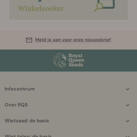
Meld je aan voor onze nieuwsbrief
More
Infocentrum
helpful
info
Over RQS
Wietzaad: de basis
Wiet telen: de basis