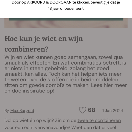
Door op AKKOORD & DOORGAAN te klikken, bevestig je dat je
18 jaar of ouder bent
Hoe kun je wiet en wijn
combineren?
Wijn en wiet kunnen goed samengaan, zowel qua
smaak als effecten. En wat combinaties betreft, is
er niets in steen gebeiteld: zolang het goed
smaakt, kan alles. Toch kan het helpen iets meer
te weten over de stoffen die in beide middelen
zitten om goede combi's te maken. Lees hier meer
en doe inspiratie op!
68
By
Max Sargent
1 Jan 2024
Dol op wiet én op wijn? Zin om de
twee te combineren
voor een echt verwenavondje? Weet dan dat er veel