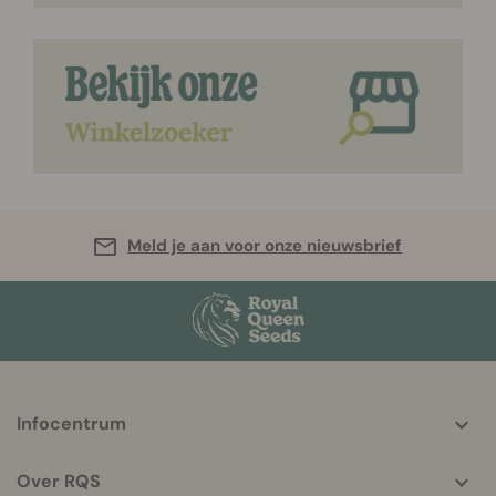
Meld je aan voor onze nieuwsbrief
More
Infocentrum
helpful
info
Over RQS