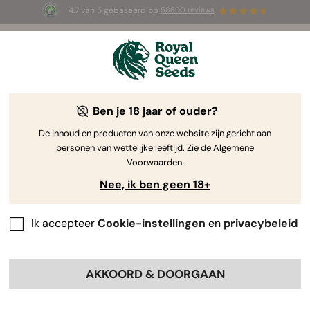
4.7 van 5 gebaseerd op
58690 reviews
☀️ Summer Sales: tot wel 50% korting
op geselecteerde producten! ⏤
Koop nu
🛍️
Ben je 18 jaar of ouder?
The RQS Blog
De inhoud en producten van onze website zijn gericht aan
personen van wettelijke leeftijd. Zie de Algemene
Cannabis Lifestyle Blogs
Soorten en producten
Voorwaarden.
Nee, ik ben geen 18+
Ik accepteer
Cookie-instellingen
en
privacybeleid
AKKOORD & DOORGAAN