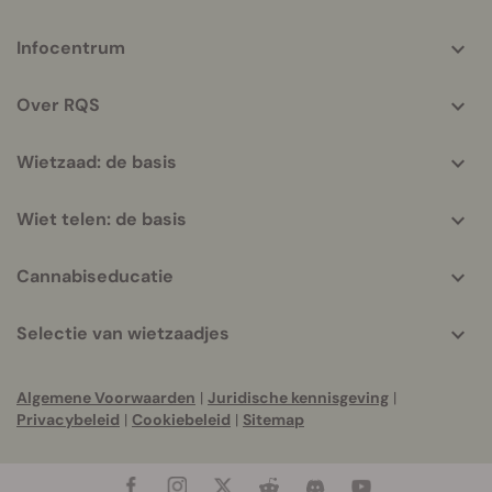
More
Infocentrum
helpful
info
Over RQS
Wietzaad: de basis
Wiet telen: de basis
Cannabiseducatie
Selectie van wietzaadjes
Algemene Voorwaarden
|
Juridische kennisgeving
|
Privacybeleid
|
Cookiebeleid
|
Sitemap