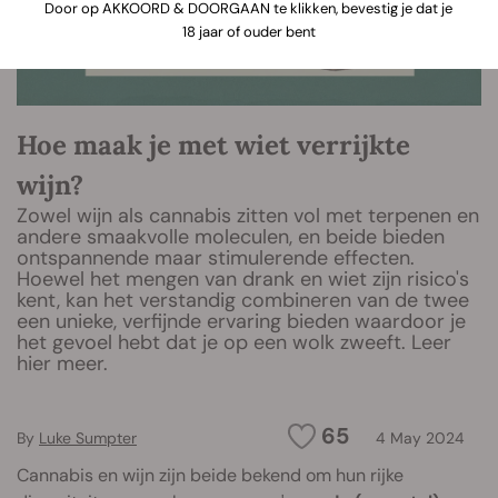
Door op AKKOORD & DOORGAAN te klikken, bevestig je dat je
18 jaar of ouder bent
Hoe maak je met wiet verrijkte
wijn?
Zowel wijn als cannabis zitten vol met terpenen en
andere smaakvolle moleculen, en beide bieden
ontspannende maar stimulerende effecten.
Hoewel het mengen van drank en wiet zijn risico's
kent, kan het verstandig combineren van de twee
een unieke, verfijnde ervaring bieden waardoor je
het gevoel hebt dat je op een wolk zweeft. Leer
hier meer.
65
By
Luke Sumpter
4 May 2024
Cannabis en wijn zijn beide bekend om hun rijke