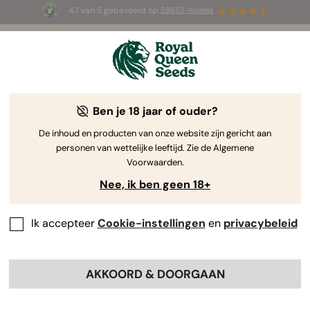
4.7 van 5 gebaseerd op
58653 reviews
☀️ Summer Sales: tot wel 50% korting
op geselecteerde producten! ⏤
Koop nu
🛍️
Ben je 18 jaar of ouder?
The RQS Blog
De inhoud en producten van onze website zijn gericht aan
personen van wettelijke leeftijd. Zie de Algemene
Cannabis Lifestyle Blogs
Soorten en producten
Voorwaarden.
Nee, ik ben geen 18+
Ik accepteer
Cookie-instellingen
en
privacybeleid
AKKOORD & DOORGAAN