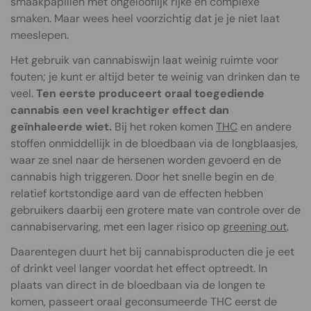
smaakpapillen met ongelooflijk rijke en complexe
smaken. Maar wees heel voorzichtig dat je je niet laat
meeslepen.
Het gebruik van cannabiswijn laat weinig ruimte voor
fouten; je kunt er altijd beter te weinig van drinken dan te
veel.
Ten eerste produceert oraal toegediende
cannabis een veel krachtiger effect dan
geïnhaleerde wiet.
Bij het roken komen
THC
en andere
stoffen onmiddellijk in de bloedbaan via de longblaasjes,
waar ze snel naar de hersenen worden gevoerd en de
cannabis high triggeren. Door het snelle begin en de
relatief kortstondige aard van de effecten hebben
gebruikers daarbij een grotere mate van controle over de
cannabiservaring, met een lager risico op
greening out
.
Daarentegen duurt het bij cannabisproducten die je eet
of drinkt veel langer voordat het effect optreedt. In
plaats van direct in de bloedbaan via de longen te
komen, passeert oraal geconsumeerde THC eerst de