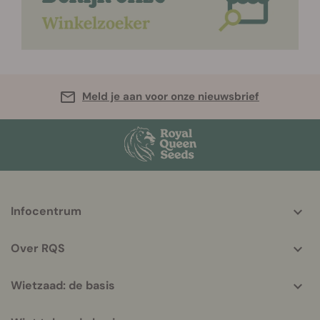
Meld je aan voor onze nieuwsbrief
More
Infocentrum
helpful
info
Over RQS
Wietzaad: de basis