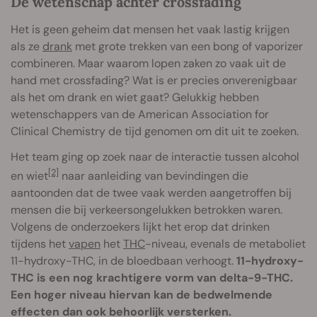
De wetenschap achter crossfading
Het is geen geheim dat mensen het vaak lastig krijgen
als ze
drank
met grote trekken van een bong of vaporizer
combineren. Maar waarom lopen zaken zo vaak uit de
hand met crossfading? Wat is er precies onverenigbaar
als het om drank en wiet gaat? Gelukkig hebben
wetenschappers van de American Association for
Clinical Chemistry de tijd genomen om dit uit te zoeken.
Het team ging op zoek naar de interactie tussen alcohol
[2]
en wiet
naar aanleiding van bevindingen die
aantoonden dat de twee vaak werden aangetroffen bij
mensen die bij verkeersongelukken betrokken waren.
Volgens de onderzoekers lijkt het erop dat drinken
tijdens het
vapen
het
THC
-niveau, evenals de metaboliet
11-hydroxy-THC, in de bloedbaan verhoogt.
11-hydroxy-
THC is een nog krachtigere vorm van delta-9-THC.
Een hoger niveau hiervan kan de bedwelmende
effecten dan ook behoorlijk versterken.