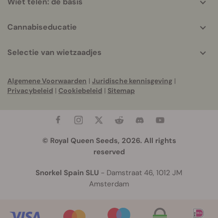
Wiet telen: de basis
Cannabiseducatie
Selectie van wietzaadjes
Algemene Voorwaarden
|
Juridische kennisgeving
|
Privacybeleid
|
Cookiebeleid
|
Sitemap
© Royal Queen Seeds, 2026. All rights
reserved
Snorkel Spain SLU
- Damstraat 46, 1012 JM
Amsterdam