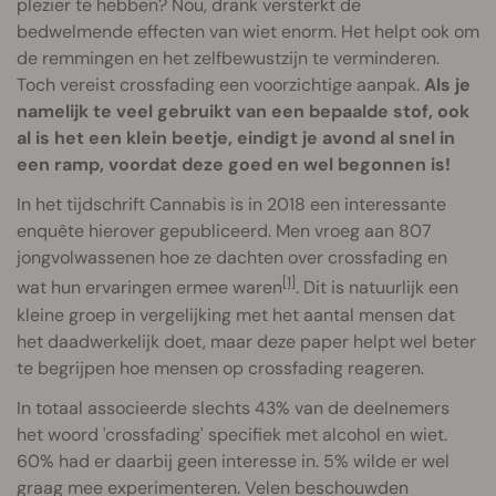
plezier te hebben? Nou, drank versterkt de
bedwelmende effecten van wiet enorm. Het helpt ook om
de remmingen en het zelfbewustzijn te verminderen.
Toch vereist crossfading een voorzichtige aanpak.
Als je
namelijk te veel gebruikt van een bepaalde stof, ook
al is het een klein beetje, eindigt je avond al snel in
een ramp, voordat deze goed en wel begonnen is!
In het tijdschrift Cannabis is in 2018 een interessante
enquête hierover gepubliceerd. Men vroeg aan 807
jongvolwassenen hoe ze dachten over crossfading en
[1]
wat hun ervaringen ermee waren
. Dit is natuurlijk een
kleine groep in vergelijking met het aantal mensen dat
het daadwerkelijk doet, maar deze paper helpt wel beter
te begrijpen hoe mensen op crossfading reageren.
In totaal associeerde slechts 43% van de deelnemers
het woord 'crossfading' specifiek met alcohol en wiet.
60% had er daarbij geen interesse in. 5% wilde er wel
graag mee experimenteren. Velen beschouwden