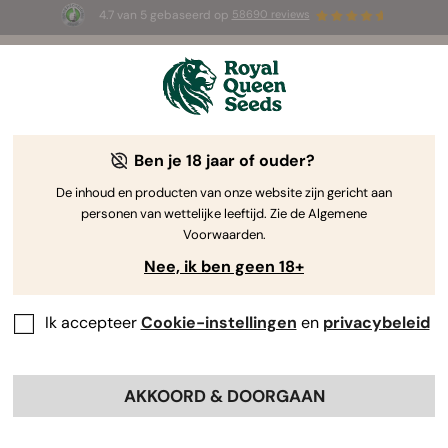
4.7 van 5 gebaseerd op
58690 reviews
🎁
3 White Widow Auto zaadjes
GRATIS voor de
eerste 100 die de code
AUGUST26 🌿
gebruiken
Ben je 18 jaar of ouder?
The RQS Blog
De inhoud en producten van onze website zijn gericht aan
personen van wettelijke leeftijd. Zie de Algemene
Cannabis Lifestyle Blogs
Soorten en producten
Voorwaarden.
Nee, ik ben geen 18+
Ik accepteer
Cookie-instellingen
en
privacybeleid
AKKOORD & DOORGAAN