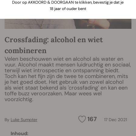
Door op AKKOORD & DOORGAAN te klikken, bevestig je dat je
18 jaar of ouder bent
Crossfading: alcohol en wiet
combineren
Velen beschouwen wiet en alcohol als water en
vuur. Alcohol maakt mensen luidruchtig en sociaal,
terwijl wiet introspectie en ontspanning biedt.
Toch kan het fijn zijn de twee te combineren, mits
je het goed doet. Het gebruik van zowel alcohol
als wiet staat bekend als 'crossfading' en kan een
toffe buzz veroorzaken. Maar wees wel
voorzichtig.
167
By
Luke Sumpter
17 Dec 2021
Inhoud: