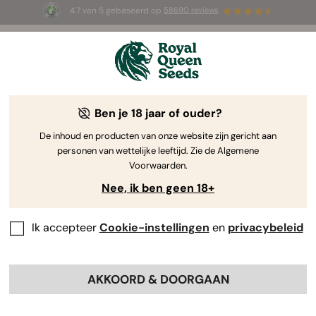
4.7 van 5 gebaseerd op
58690 reviews
🎁
3 White Widow Auto zaadjes
GRATIS voor de
eerste 100 die de code
AUGUST26 🌿
gebruiken
Ben je 18 jaar of ouder?
The RQS Blog
De inhoud en producten van onze website zijn gericht aan
personen van wettelijke leeftijd. Zie de Algemene
Cannabis Lifestyle Blogs
Soorten en producten
Voorwaarden.
Nee, ik ben geen 18+
Ik accepteer
Cookie-instellingen
en
privacybeleid
AKKOORD & DOORGAAN