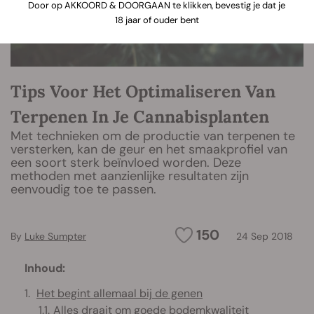
Door op AKKOORD & DOORGAAN te klikken, bevestig je dat je
18 jaar of ouder bent
Tips Voor Het Optimaliseren Van
Terpenen In Je Cannabisplanten
Met technieken om de productie van terpenen te
versterken, kan de geur en het smaakprofiel van
een soort sterk beïnvloed worden. Deze
methoden met aanzienlijke resultaten zijn
eenvoudig toe te passen.
150
By
Luke Sumpter
24 Sep 2018
Inhoud:
Het begint allemaal bij de genen
Alles draait om goede bodemkwaliteit