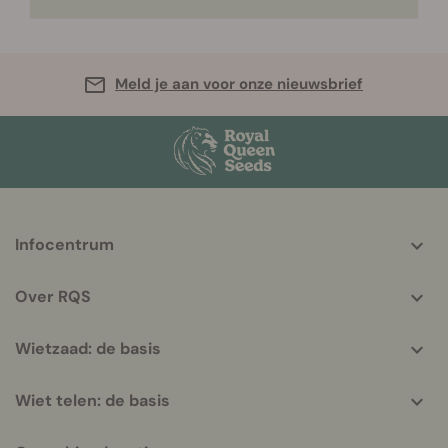
Meld je aan voor onze nieuwsbrief
More
Infocentrum
helpful
info
Over RQS
Wietzaad: de basis
Wiet telen: de basis