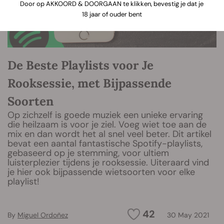
Door op AKKOORD & DOORGAAN te klikken, bevestig je dat je
18 jaar of ouder bent
De Beste Playlists voor Je
Rooksessie, met Bijpassende
Soorten
Op zichzelf is goede muziek een unieke ervaring
die heilzaam is voor je ziel. Voeg wiet toe aan de
mix en dan wordt het al snel veel beter. Dit artikel
bevat een aantal fantastische Spotify-playlists,
gebaseerd op je stemming, voor ultiem
luisterplezier tijdens je rooksessie. Uiteraard vind
je hier ook bijpassende wietsoorten voor elke
playlist!
42
By
Miguel Ordoñez
30 May 2021