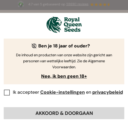
4.7 van 5 gebaseerd op
58690 reviews
☀️ Summer Sales: tot wel 50% korting
op geselecteerde producten! ⏤
Koop nu
🛍️
Ben je 18 jaar of ouder?
The RQS Blog
De inhoud en producten van onze website zijn gericht aan
personen van wettelijke leeftijd. Zie de Algemene
Cannabis Lifestyle Blogs
Soorten en producten
Voorwaarden.
Nee, ik ben geen 18+
Ik accepteer
Cookie-instellingen
en
privacybeleid
AKKOORD & DOORGAAN