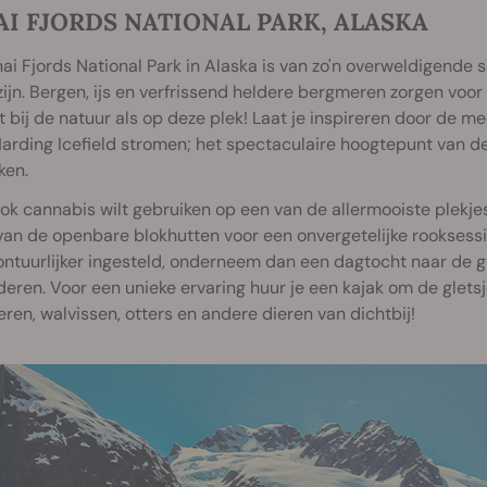
I FJORDS NATIONAL PARK, ALASKA
ai Fjords National Park in Alaska is van zo'n overweldigend
e zijn. Bergen, ijs en verfrissend heldere bergmeren zorgen voo
t bij de natuur als op deze plek! Laat je inspireren door de me
arding Icefield stromen; het spectaculaire hoogtepunt van de 
ken.
ook cannabis wilt gebruiken op een van de allermooiste plekje
van de openbare blokhutten voor een onvergetelijke rooksess
ntuurlijker ingesteld, onderneem dan een dagtocht naar de gle
ren. Voor een unieke ervaring huur je een kajak om de gletsj
eren, walvissen, otters en andere dieren van dichtbij!