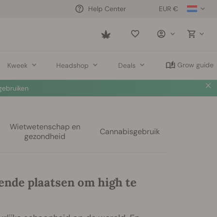
EUR €
Help Center
Saved
items
Grow guide
Kweek
Headshop
Deals
ebruiken
Wietwetenschap en
Cannabisgebruik
gezondheid
ende plaatsen om high te