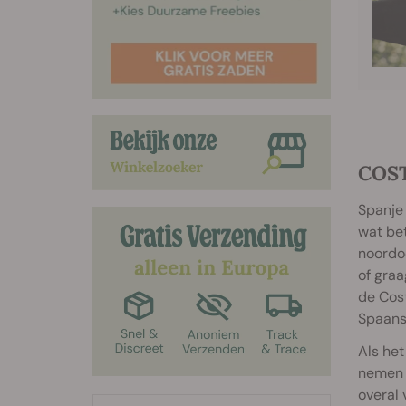
COST
Spanje 
wat bet
noordoo
of graa
de Cost
Spaans
Als het
nemen a
overal 