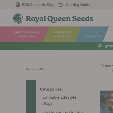
RQS Cannabis Blog
Cooking Guide
Gefeminiseerde
Autoflower
CBD
wietzaden
wietzaden
wietzaden
🎁
3 gra
Cannabi
Home
>
Blog
Categories
Cannabis Lifestyle
Blogs
Soorten en producten