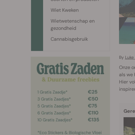
Wiet Kweken
Wietwetenschap en
gezondheid
Cannabisgebruik
By
Luke 
Onze om
als we 
Hier vo
inspire
Gere