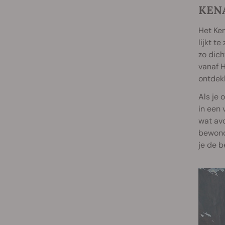
KENA
Het Ken
lijkt t
zo dich
vanaf H
ontdek
Als je 
in een 
wat avo
bewonde
je de b