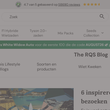
4.7 van 5 gebaseerd op
58690 reviews
F1 Hybride
Tyson 2.0-
Seeds
Mix Packs
Wietzaden
zaden
Collection
tis White Widow Auto
voor de eerste 100 die de code
AUGUST26 🌿
g
The RQS Blog
s Lifestyle
Soorten en
Wiet Kweken
Blogs
producten
6 inspirer
bezoeken