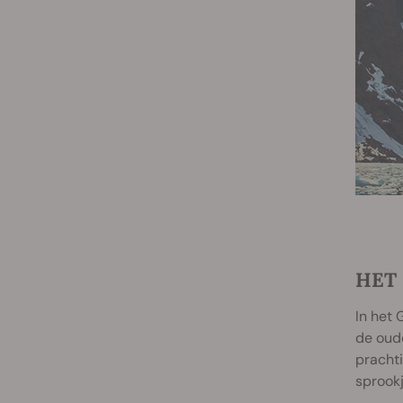
HET
In het 
de oude
prachti
sprookj