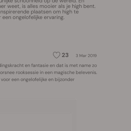
uurlijke schoonheid op de wereld. En
er weet, is alles mooier als je high bent.
r inspirerende plaatsen om high te
een ongelofelijke ervaring.
23
3 Mar 2019
ingskracht en fantasie en dat is met name zo
rsnee rooksessie in een magische belevenis.
oor een ongelofelijke en bijzonder