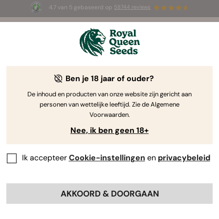
4.7 van 5 gebaseerd op
58744 reviews
🎁
3 White Widow Auto zaadjes
GRATIS voor de
eerste 100 die de code
AUGUST26 🌿
gebruiken
Ben je 18 jaar of ouder?
The RQS Blog
De inhoud en producten van onze website zijn gericht aan
personen van wettelijke leeftijd. Zie de Algemene
Cannabis Lifestyle Blogs
Soorten en producten
Voorwaarden.
Nee, ik ben geen 18+
Ik accepteer
Cookie-instellingen
en
privacybeleid
AKKOORD & DOORGAAN