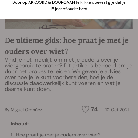
Door op AKKOORD & DOORGAAN te klikken, bevestig je dat je
18 jaar of ouder bent
De ultieme gids: hoe praat je met je
ouders over wiet?
Vind je het moeilijk om met je ouders over je
wietgebruik te praten? Dit artikel is bedoeld om je
door het proces te leiden. We geven je advies
over hoe je je kunt voorbereiden, hoe je de
discussie daadwerkelijk kunt voeren en wat je
daarna kunt doen.
74
By
Miguel Ordoñez
10 Oct 2021
Inhoud:
Hoe praat je met je ouders over wiet?