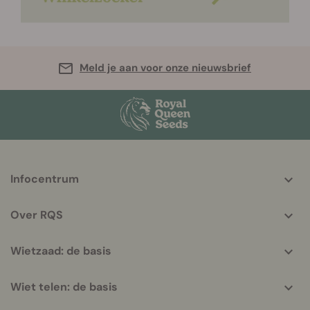
Meld je aan voor onze nieuwsbrief
More
Infocentrum
helpful
info
Over RQS
Wietzaad: de basis
Wiet telen: de basis