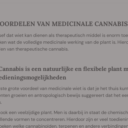
VOORDELEN VAN MEDICINALE CANNABIS
sef dat wiet kan dienen als therapeutisch middel is enorm 
en wat de volledige medicinale werking van de plant is. Hie
len van therapeutische cannabis.
 Cannabis is een natuurlijke en flexibele plant
edieningsmogelijkheden
ste grote voordeel van medicinale wiet is dat je het thuis ku
enten groeien en antropologisch bewijs suggereert dat het e
.
 ook een veelzijdige plant. Men is daarbij in staat de chemis
llende vormen te concentreren. Hierdoor zijn er veel toedi
oeken welke cannabinoïden, terpenen en andere verbindingen 