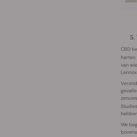
5.
CBD kwa
harten
van wi
Lennox
Veronde
gevalle
zenuws
Studie
hebben
We beg
bovenst