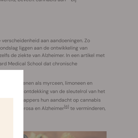
te verscheidenheid aan aandoeningen. Zo
ondslag liggen aan de ontwikkeling van
zelfs de ziekte van Alzheimer. In een artikel met
ard Medical School dat chronische
[3]
, en terpenen als myrceen, limoneen en
]
. Sinds de ontdekking van de sleutelrol van het
de wetenschappers hun aandacht op cannabis
[6]
olitis ulcerosa en Alzheimer
te verminderen,