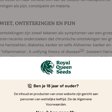
ingen als pijn, constipatie en malaria.
 WIET, ONTSTEKINGEN EN PIJN
 ontstekingen zijn zowel tekenen als symptomen van een gro
ren recente onderzoeken dat chronische ontstekingen ten gr
re hartziekten, diabetes, kanker en zelfs Alzheimer. kanker en 
[2]
l "Inflammation : A unifying theory of disease
", beweert Harv
ingen "de gemeenschappelijke oorzaak van vele ziekten" zijn.
 zitten veel stoffen, waaronder cannabinoïden als THC en CBD
[4
l, die ontstekingsremmende eigenschappen lijken te hebben
[5]
nnabinoïdesysteem
bij ontstekingen, hebben verschillen
Ben je 18 jaar of ouder?
. En dan vooral op het vermogen ervan om ontstekingen door c
[7]
De inhoud en producten van onze website zijn gericht aan
k op het effect ervan op pancreatitis
.
personen van wettelijke leeftijd. Zie de Algemene
Voorwaarden.