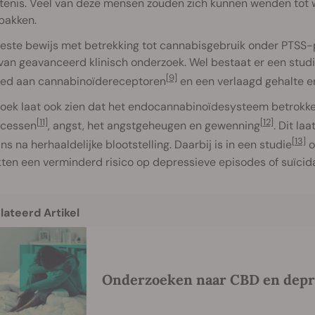
tenis. Veel van deze mensen zouden zich kunnen wenden to
pakken.
este bewijs met betrekking tot cannabisgebruik onder PTSS-p
van geavanceerd klinisch onderzoek. Wel bestaat er een stu
[9]
oed aan cannabinoïdereceptoren
en een verlaagd gehalte 
oek laat ook zien dat het endocannabinoïdesysteem betrokken
[11]
[12]
ocessen
, angst, het angstgeheugen en gewenning
. Dit la
[13]
ns na herhaaldelijke blootstelling. Daarbij is in een studie
o
kten een verminderd risico op depressieve episodes of suïci
lateerd Artikel
Onderzoeken naar CBD en depr