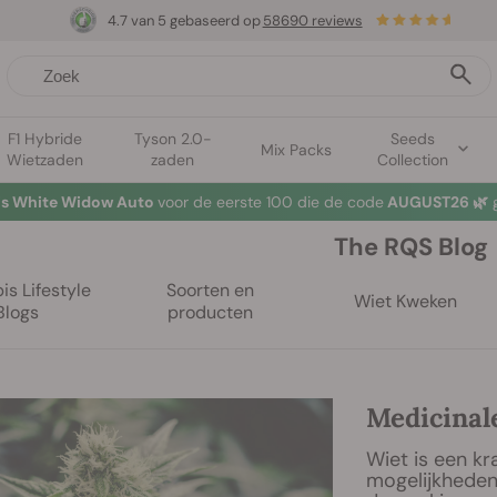
4.7 van 5 gebaseerd op
58690 reviews
F1 Hybride
Tyson 2.0-
Seeds
Mix Packs
Wietzaden
zaden
Collection
tis White Widow Auto
voor de eerste 100 die de code
AUGUST26 🌿
g
The RQS Blog
s Lifestyle
Soorten en
Wiet Kweken
Blogs
producten
Medicinal
Wiet is een kr
mogelijkheden