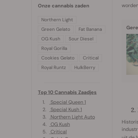
worden 
Onze cannabis zaden
Northern Light
Gere
Green Gelato
Fat Banana
OG Kush
Sour Diesel
Royal Gorilla
Cookies Gelato
Critical
Royal Runtz
HulkBerry
Top 10 Cannabis Zaadjes
1.
Special Queen 1
2
2.
Special Kush 1
3.
Northern Light Auto
Histori
4.
OG Kush
industr
5.
Critical
uit de 