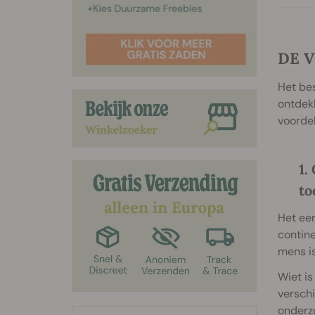
DE 
Het be
ontdekk
voorde
1.
to
Het eer
contin
mens is
Wiet is
verschi
onderz