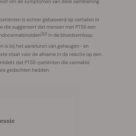
t wiet om de symptomen van deze aandoening
atiënten is echter gebaseerd op verhalen in
die die suggereert dat mensen met PTSS een
[10]
endocannabinoïden
in de bloedsomloop.
 is bij het aansturen van geheugen- en
atste staat voor de afname in de reactie op een
ntdekt dat PTSS-patiënten die cannabis
dale gedachten hadden.
essie