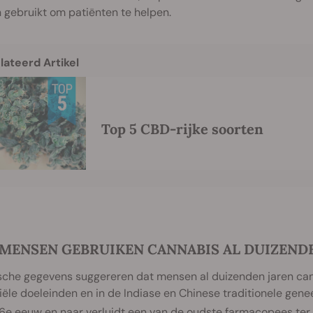
gebruikt om patiënten te helpen.
lateerd Artikel
Top 5 CBD-rijke soorten
. MENSEN GEBRUIKEN CANNABIS AL DUIZEND
sche gegevens suggereren dat mensen al duizenden jaren cann
iële doeleinden en in de Indiase en Chinese traditionele gene
16e eeuw en naar verluidt een van de oudste farmacopees ter