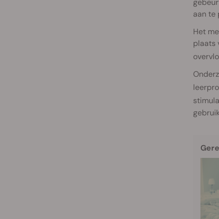
gebeur
aan te 
Het me
plaats 
overvl
Onderz
leerpr
stimula
gebrui
Gere