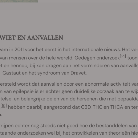
 WIET EN AANVALLEN
m in 2011 voor het eerst in het internationale nieuws. Het ver
[14]
 van mensen over de hele wereld. Gedegen onderzoek
toont
et en hennep, bij kan dragen aan het verminderen van aanval
-Gastaut en het syndroom van Dravet.
rsteld wordt dat aanvallen door een abnormale activiteit v
n van epilepsie is er echter geen duidelijke oorzaak aan te wi
telsel en belangrijke delen van de hersenen die met bepaald
[15]
s
hebben daarbij aangetoond dat
CBD
, THC en THCA en ter
.
rijpen echter nog steeds niet goed hoe de bestanddelen van
aande onderzoeken wel bij het ontwikkelen van theorieën hie