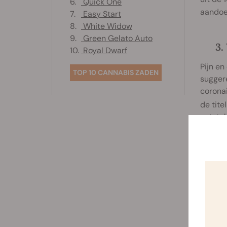
6.
Quick One
aandoen
7.
Easy Start
8.
White Widow
9.
Green Gelato Auto
3.
10.
Royal Dwarf
Pijn en
TOP 10 CANNABIS ZADEN
suggere
coronai
de tite
ontstek
In wiet
linaloo
endoca
gericht
maar oo