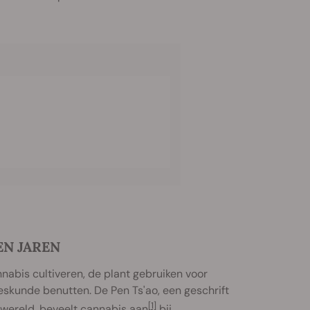
EN JAREN
abis cultiveren, de plant gebruiken voor
eskunde benutten. De Pen Ts'ao, een geschrift
[1]
 wereld, beveelt cannabis aan
bij