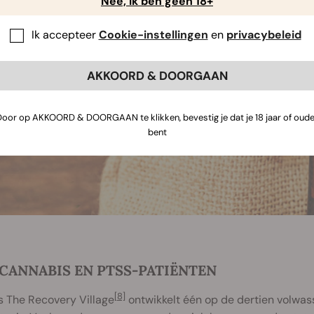
Nee, ik ben geen 18+
Ik accepteer
Cookie-instellingen
en
privacybeleid
AKKOORD & DOORGAAN
Door op AKKOORD & DOORGAAN te klikken, bevestig je dat je 18 jaar of oude
bent
 CANNABIS EN PTSS-PATIËNTEN
[8]
s The Recovery Village
ontwikkelt één op de dertien volwas