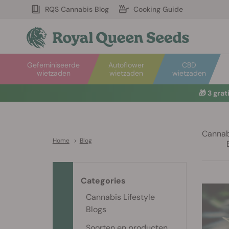
RQS Cannabis Blog
Cooking Guide
Gefeminiseerde
Autoflower
CBD
wietzaden
wietzaden
wietzaden
🎁
3 gra
Cannabi
Home
>
Blog
Categories
Cannabis Lifestyle
Blogs
Soorten en producten