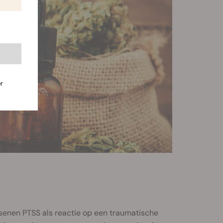
r
senen PTSS als reactie op een traumatische