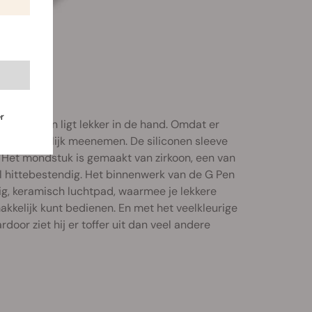
r
oersterk en ligt lekker in de hand. Omdat er
e hem makkelijk meenemen. De siliconen sleeve
. Het mondstuk is gemaakt van zirkoon, een van
 hittebestendig. Het binnenwerk van de G Pen
g, keramisch luchtpad, waarmee je lekkere
akkelijk kunt bedienen. En met het veelkleurige
oor ziet hij er toffer uit dan veel andere