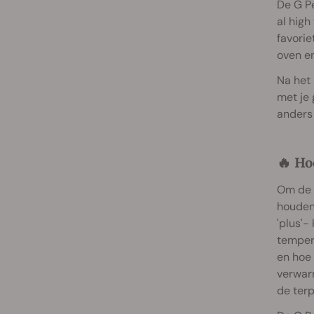
De G Pe
al high
favorie
oven en
Na het 
met je 
anders 
🔥 Ho
Om de G
houden.
'plus'-
tempera
en hoe
verwar
de terp