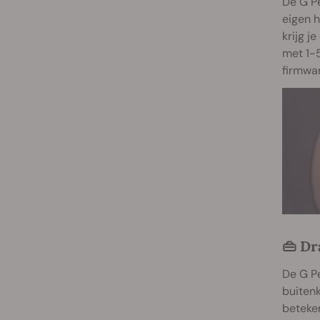
De G Pe
eigen h
krijg j
met 1-
firmwar
👜 Dr
De G Pe
buitenk
beteken