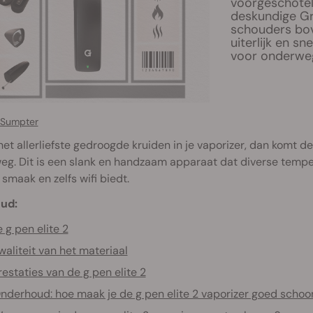
voorgeschotel
deskundige Gr
schouders bov
uiterlijk en s
voor onderwe
 Sumpter
 het allerliefste gedroogde kruiden in je vaporizer, dan komt de
g. Dit is een slank en handzaam apparaat dat diverse temper
 smaak en zelfs wifi biedt.
ud:
 g pen elite 2
waliteit van het materiaal
restaties van de g pen elite 2
nderhoud: hoe maak je de g pen elite 2 vaporizer goed schoo