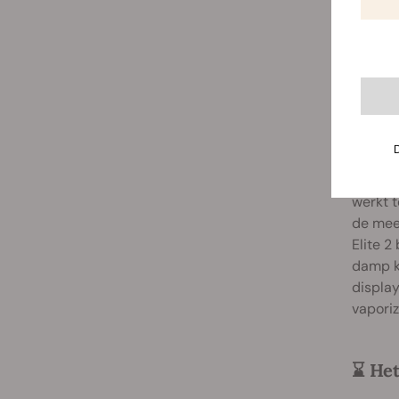
Kwal
De G Pe
alumini
werkt t
de mee
Elite 2
damp kr
display
vaporiz
⌛ Het