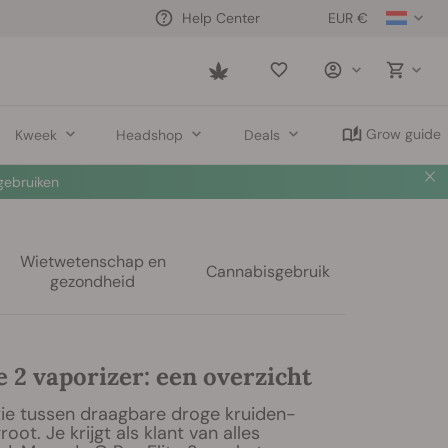
EUR €
Help Center
Saved
items
Grow guide
Kweek
Headshop
Deals
 nu
🛍️
Wietwetenschap en
Cannabisgebruik
gezondheid
e 2 vaporizer: een overzicht
ie tussen draagbare droge kruiden-
root. Je krijgt als klant van alles