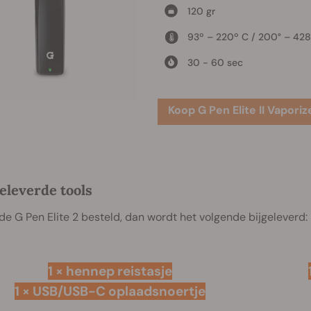
120 gr
93º – 220º C / 200° – 428
30 - 60 sec
Koop G Pen Elite II Vaporiz
leverde tools
de G Pen Elite 2 besteld, dan wordt het volgende bijgeleverd:
1 × hennep reistasje
1 × USB/USB-C oplaadsnoertje