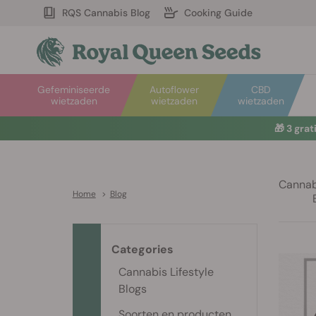
RQS Cannabis Blog
Cooking Guide
Gefeminiseerde
Autoflower
CBD
wietzaden
wietzaden
wietzaden
☀️
Sum
Cannabi
Home
>
Blog
Categories
Cannabis Lifestyle
Blogs
Soorten en producten