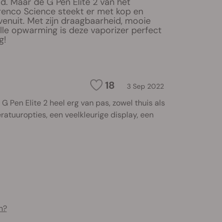
d. Maar de G Pen Elite 2 van het
enco Science steekt er met kop en
enuit. Met zijn draagbaarheid, mooie
nelle opwarming is deze vaporizer perfect
g!
18
3 Sep 2022
 G Pen Elite 2 heel erg van pas, zowel thuis als
atuuropties, een veelkleurige display, een
n?