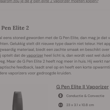
aarom zou je de g pen elite 2 vaporizer moeten kopen?
Pen Elite 2
al eens stoned geworden met de G Pen Elite, dan mag je dat v
ten. Gelukkig stelt dit nieuwe type daarin niet teleur. Het a
gwaardig materiaal, biedt een zachte smaak en beschikt over e
j optelt dat de
vaporizer
heel licht is, dan wordt vast wel duid
g. Maar de G Pen Elite 2 heeft nog meer in huis. Hij werkt nam
aptische feedback, laadt snel op en heeft een korte opwarmtij
dere vaporizers voor gedroogde kruiden.
G Pen Elite II Vaporizer
Conductie & Convectie
23 x 3.1 x 10.8 cm