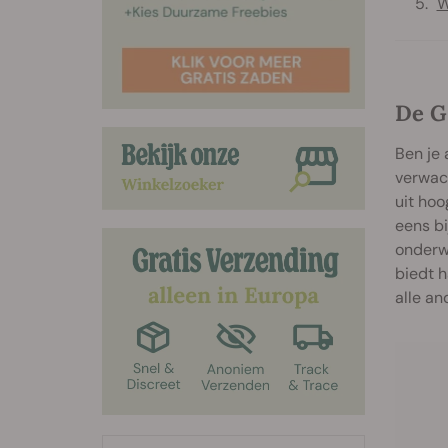
W
De G 
Ben je 
verwach
uit hoo
eens bi
onderwe
biedt h
alle an