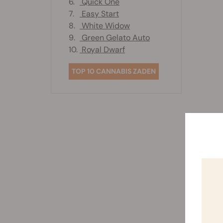
6.
Quick One
7.
Easy Start
8.
White Widow
9.
Green Gelato Auto
10.
Royal Dwarf
TOP 10 CANNABIS ZADEN