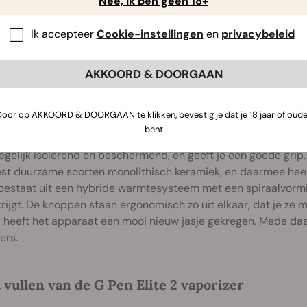
Nee, ik ben geen 18+
Ik accepteer
Cookie-instellingen
en
privacybeleid
AKKOORD & DOORGAAN
iteit van het materiaal
Door op AKKOORD & DOORGAAN te klikken, bevestig je dat je 18 jaar of oude
n Elite 2 is gemaakt van uitstekend materiaal. Hij is daarmee 
bent
um in verwerkt is, is de vaporizer licht van gewicht en kun j
egelijk isolerend en beschermend, en geeft je een goede grip
st duurzame soorten monolithisch keramiek, en daarmee heel
 bestaat uit een hybride warmtesysteem met een spiraalvormi
ijgt. De knoppen staan ergonomisch zo uit elkaar, dat je ze m
 heeft het apparaat een mooi nieuw jasje gekregen. Mede daard
ers.
 vullen van de G Pen Elite 2 vaporizer