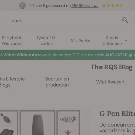
4.7 van 5 gebaseerd op
58690 reviews
F1 Hybride
Tyson 2.0-
Seeds
Mix Packs
Wietzaden
zaden
Collection
mer Sales: tot wel 50% korting op geselecteerde producten! ⏤
Koop
The RQS Blog
s Lifestyle
Soorten en
Wiet Kweken
Blogs
producten
G Pen Elit
De concurrent
vaporizers is g