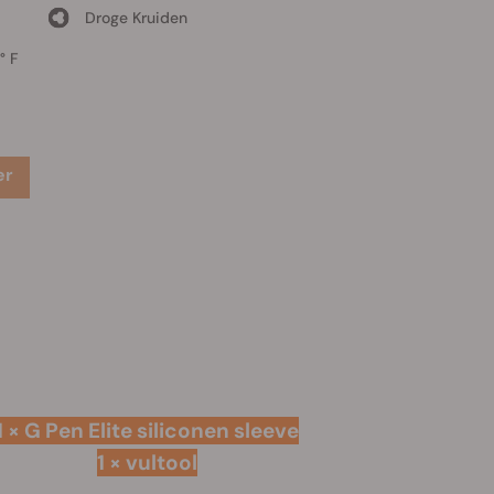
Droge Kruiden
° F
er
1 × G Pen Elite siliconen sleeve
1 × vultool