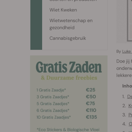
Wiet Kweken
Wietwetenschap en
gezondheid
Cannabisgebruik
By
Luke
Doe jij
onderwe
lekkere
Inho
De
K
P
O