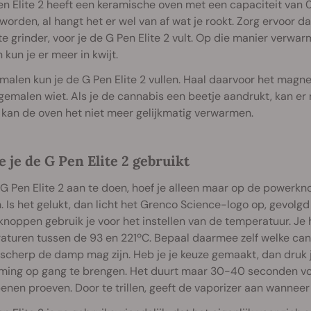
n Elite 2 heeft een keramische oven met een capaciteit van 0
 worden, al hangt het er wel van af wat je rookt. Zorg ervoor d
te grinder, voor je de G Pen Elite 2 vult. Op die manier verwar
 kun je er meer in kwijt.
malen kun je de G Pen Elite 2 vullen. Haal daarvoor het magne
gemalen wiet. Als je de cannabis een beetje aandrukt, kan er n
kan de oven het niet meer gelijkmatig verwarmen.
e je de G Pen Elite 2 gebruikt
 Pen Elite 2 aan te doen, hoef je alleen maar op de powerkno
 Is het gelukt, dan licht het Grenco Science-logo op, gevolgd
 knoppen gebruik je voor het instellen van de temperatuur. Je 
turen tussen de 93 en 221ºC. Bepaal daarmee zelf welke can
 scherp de damp mag zijn. Heb je je keuze gemaakt, dan dru
ming op gang te brengen. Het duurt maar 30-40 seconden voo
enen proeven. Door te trillen, geeft de vaporizer aan wanneer