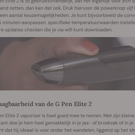
n Elite 2 is zo gebruiksvriendelijk, dat het eigenlijk voor zich
and zetten, dan kan dat ook. Druk hiervoor de powerknop vijf
e een aantal keuzemogelijkheden. Je kunt bijvoorbeeld de con
5 minuten aanpassen, specifieke temperatuurwaarden instelle
e updates checken die je via wifi kunt downloaden.
aagbaarheid van de G Pen Elite 2
n Elite 2 vaporizer is heel goed mee te nemen. Met zijn klein
ant doe je hem heel gemakkelijk in je jas- of broekzak of in je
t dat hij ideaal is voor onder het wandelen, liggend op het str