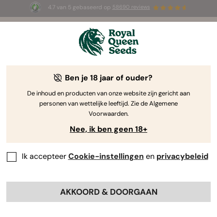
4.7 van 5 gebaseerd op
58690 reviews
⏳
1+1 GRATIS
-
Tijdelijke aanbieding
2d 11h 10m 07s
🌱
Ben je 18 jaar of ouder?
The RQS Blog
De inhoud en producten van onze website zijn gericht aan
personen van wettelijke leeftijd. Zie de Algemene
Cannabis Lifestyle Blogs
Soorten en producten
Voorwaarden.
Nee, ik ben geen 18+
Ik accepteer
Cookie-instellingen
en
privacybeleid
AKKOORD & DOORGAAN