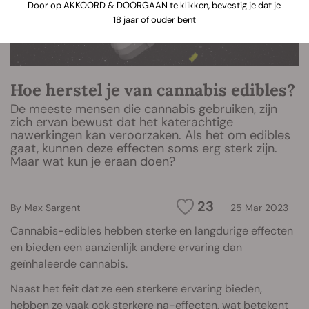
Door op AKKOORD & DOORGAAN te klikken, bevestig je dat je
18 jaar of ouder bent
Hoe herstel je van cannabis edibles?
De meeste mensen die cannabis gebruiken, zijn
zich ervan bewust dat het katerachtige
nawerkingen kan veroorzaken. Als het om edibles
gaat, kunnen deze effecten soms erg sterk zijn.
Maar wat kun je eraan doen?
23
By
Max Sargent
25 Mar 2023
Cannabis-edibles hebben sterke en langdurige effecten
en bieden een aanzienlijk andere ervaring dan
geïnhaleerde cannabis.
Naast het feit dat ze een sterkere ervaring bieden,
hebben ze vaak ook sterkere na-effecten, wat betekent