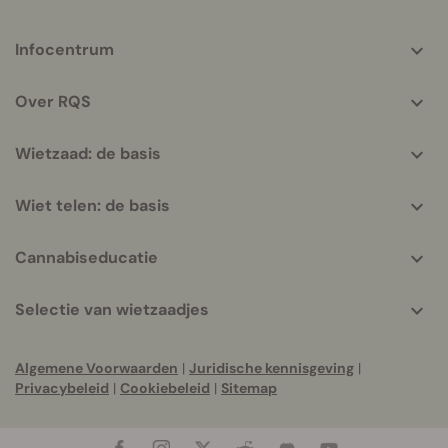
More
Infocentrum
helpful
info
Over RQS
Wietzaad: de basis
Wiet telen: de basis
Cannabiseducatie
Selectie van wietzaadjes
Algemene Voorwaarden
|
Juridische kennisgeving
|
Privacybeleid
|
Cookiebeleid
|
Sitemap