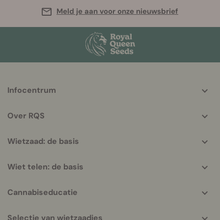
Meld je aan voor onze nieuwsbrief
More
Infocentrum
helpful
info
Over RQS
Wietzaad: de basis
Wiet telen: de basis
Cannabiseducatie
Selectie van wietzaadjes