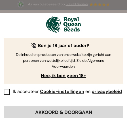
4.7 van 5 gebaseerd op
58690 reviews
☀️ Summer Sales: tot wel 50% korting
op geselecteerde producten! ⏤
Koop nu
🛍️
Ben je 18 jaar of ouder?
The RQS Blog
De inhoud en producten van onze website zijn gericht aan
personen van wettelijke leeftijd. Zie de Algemene
Cannabis Lifestyle Blogs
Soorten en producten
Voorwaarden.
Nee, ik ben geen 18+
Ik accepteer
Cookie-instellingen
en
privacybeleid
AKKOORD & DOORGAAN