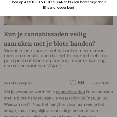
Door op AKKOORD & DOORGAAN te klikken, bevestig je dat je
18 jaar of ouder bent
Kun je cannabiszaden veilig
aanraken met je blote handen?
Wanneer een zaadje niet wil ontkiemen, nemen
mensen meestal aan dat het te maken heeft met
pure pech of slechte genetica, maar er kan nog
een reden voor zijn: Wijzelf.
86
By
Luke Sumpter
7 Sep 2019
Als je gevraagd wordt of je
cannabiszaden
kunt aanraken
met je blote handen, denk je waarschijnlijk: "natuurlijk!
Waarom niet?" Nou, het hangt er vanaf aan wie je het
vraagt, maar mogelijk veroorzaak je onherstelbare
schade, vooral als je de zaden lang wilt bewaren.