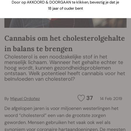
Door op AKKOORD & DOORGAAN te klikken, bevestig je dat je
18 jaar of ouder bent
Cannabis om het cholesterolgehalte
in balans te brengen
Cholesterol is een noodzakelijke stof in het
menselijk lichaam. Wanneer het gehalte echter te
hoog wordt, kunnen gezondheidsproblemen
ontstaan. Welk potentieel heeft cannabis voor het
beïnvloeden van cholesterol?
37
By
Miguel Ordoñez
14 Feb 2019
De afgelopen jaren is voor miljoenen westerlingen het
woord “cholesterol” een van de grootste zorgen
geworden. Mensen gebruiken het vaak ook wel als
synoniem voor coronaire hartaandoeningen. De meesten