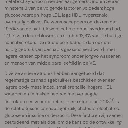
metabool syndroom werden aangemerkt, indien ze aan
minstens 3 van de volgende factoren voldeden: hoge
glucosewaarden, hoge LDL, lage HDL, hypertensie,
overmatig buikvet. De wetenschappers ontdekten dat
19,5% van de niet-blowers het metabool syndroom had,
17,5% van de ex-blowers en slechts 13,8% van de huidige
cannabisrokers. De studie concludeert dan ook dat
huidig gebruik van cannabis geassocieerd wordt met
lagere kansen op het syndroom onder jongvolwassenen
en mensen van middelbare leeftijd in de VS.
Diverse andere studies hebben aangetoond dat
regelmatige cannabisgebruikers beschikken over een
lagere body mass index, smallere taille, hogere HDL-
waarden en te maken hebben met verlaagde
[3]
risicofactoren voor diabetes. In een studie uit 2013
is
de relatie tussen cannabisgebruik, cholesterolgehaltes,
glucose en insuline onderzocht. Deze factoren zijn samen
bestudeerd, met als doel om de kans op de ontwikkeling