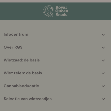
More
Infocentrum
helpful
info
Over RQS
Wietzaad: de basis
Wiet telen: de basis
Cannabiseducatie
Selectie van wietzaadjes