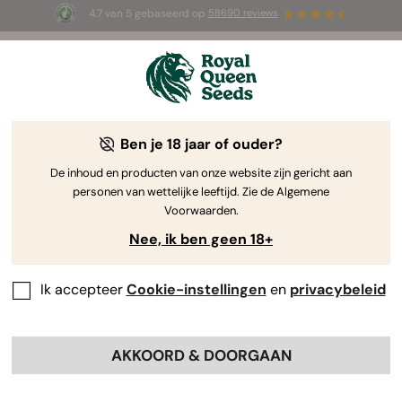
4.7 van 5 gebaseerd op
58690 reviews
🎁
3 White Widow Auto zaadjes
GRATIS voor de
eerste 100 die de code
AUGUST26 🌿
gebruiken
Ben je 18 jaar of ouder?
The RQS Blog
De inhoud en producten van onze website zijn gericht aan
personen van wettelijke leeftijd. Zie de Algemene
Cannabis Lifestyle Blogs
Soorten en producten
Voorwaarden.
Nee, ik ben geen 18+
Ik accepteer
Cookie-instellingen
en
privacybeleid
AKKOORD & DOORGAAN