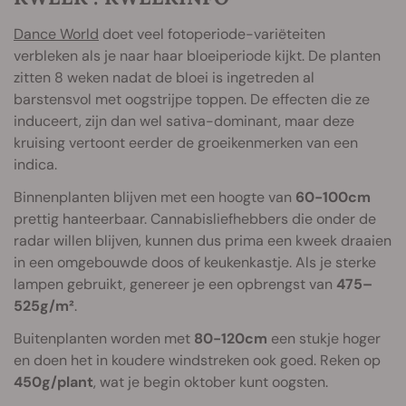
Dance World
doet veel fotoperiode-variëteiten
verbleken als je naar haar bloeiperiode kijkt. De planten
zitten 8 weken nadat de bloei is ingetreden al
barstensvol met oogstrijpe toppen. De effecten die ze
induceert, zijn dan wel sativa-dominant, maar deze
kruising vertoont eerder de groeikenmerken van een
indica.
Binnenplanten blijven met een hoogte van
60-100cm
prettig hanteerbaar. Cannabisliefhebbers die onder de
radar willen blijven, kunnen dus prima een kweek draaien
in een omgebouwde doos of keukenkastje. Als je sterke
lampen gebruikt, genereer je een opbrengst van
475–
525g/m²
.
Buitenplanten worden met
80-120cm
een stukje hoger
en doen het in koudere windstreken ook goed. Reken op
450g/plant
, wat je begin oktober kunt oogsten.