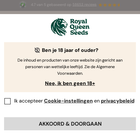
4.7 van 5 gebaseerd op
58653 reviews
☀️ Summer Sales: tot wel 50% korting
op geselecteerde producten! ⏤
Koop nu
🛍️
Ben je 18 jaar of ouder?
The RQS Blog
De inhoud en producten van onze website zijn gericht aan
personen van wettelijke leeftijd. Zie de Algemene
Cannabis Lifestyle Blogs
Soorten en producten
Voorwaarden.
Nee, ik ben geen 18+
Ik accepteer
Cookie-instellingen
en
privacybeleid
AKKOORD & DOORGAAN