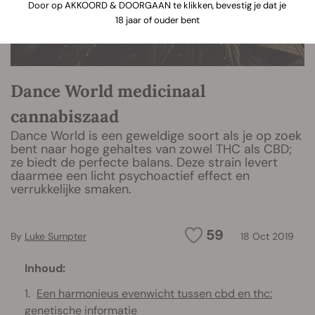
Door op AKKOORD & DOORGAAN te klikken, bevestig je dat je
18 jaar of ouder bent
Dance World medicinaal
cannabiszaad
Dance World is een geweldige soort als je op zoek
bent naar hoge gehaltes van zowel THC als CBD;
ze biedt de perfecte balans. Deze strain levert
daarmee een licht psychoactief effect en
verrukkelijke smaken.
59
By
Luke Sumpter
18 Oct 2019
Inhoud:
Een harmonieus evenwicht tussen cbd en thc:
genetische informatie