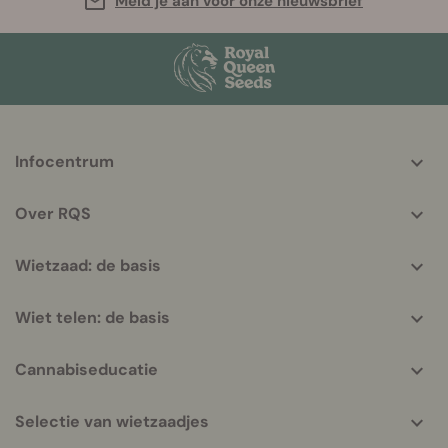
Meld je aan voor onze nieuwsbrief
More
Infocentrum
helpful
info
Over RQS
Wietzaad: de basis
Wiet telen: de basis
Cannabiseducatie
Selectie van wietzaadjes