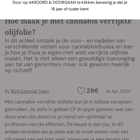
Door op AKKOORD & DOORGAAN te klikken, bevestig je dat je
18 jaar of ouder bent
Hoe maak je met cannabis verrijkte
olijfolie?
In dit artikel ontdek je de voor- en nadelen van
verschillende vetten voor cannabisinfusies en leer
je hoe je thuis je eigen met wiet verrijkte olijfolie
maakt. Het is niet alleen een geweldige toevoeging
aan tal van gerechten, maar ook gewoon heerlijk
op zichzelf.
296
By
RQS Editorial Team
14 Apr 2024
Met cannabis verrijkte olijfolie kun je in talloze recepten
gebruiken. Ja, zelfs in gebak! Of druppel gewoon wat van
deze wiet olie direct in je mond om optimaal te
profiteren van de effecten. De keuze is aan jou. In dit
artikel vertellen we je alles wat je moet weten over het
infuseren van vet met wiet, geven we je een recept om