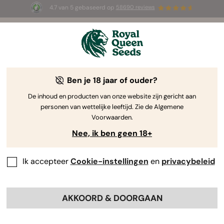
4.7 van 5 gebaseerd op
58690 reviews
☀️ Summer Sales: tot wel 50% korting
op geselecteerde producten! ⏤
Koop nu
🛍️
Ben je 18 jaar of ouder?
The RQS Blog
De inhoud en producten van onze website zijn gericht aan
personen van wettelijke leeftijd. Zie de Algemene
Cannabis Lifestyle Blogs
Soorten en producten
Voorwaarden.
Nee, ik ben geen 18+
Ik accepteer
Cookie-instellingen
en
privacybeleid
AKKOORD & DOORGAAN